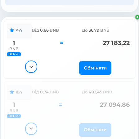
Від
0,66
BNB
До
36,79
BNB
5.0
1
=
27 183,22
BNB
BEP20
Обміняти
Від
0,74
BNB
До
493,45
BNB
5.0
1
=
27 094,86
BNB
BEP20
Обміняти