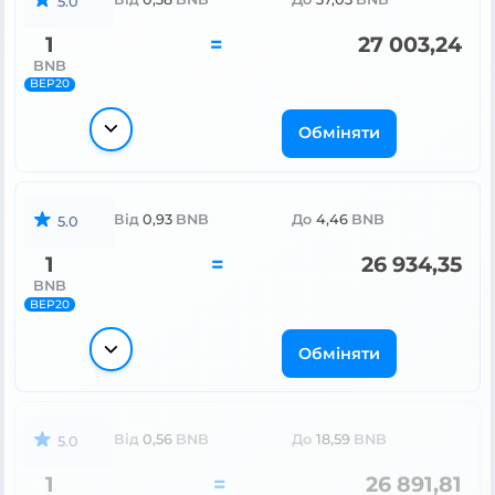
5.0
1
=
27 003,24
BNB
BEP20
Обміняти
Від
0,93
BNB
До
4,46
BNB
5.0
1
=
26 934,35
BNB
BEP20
Обміняти
Від
0,56
BNB
До
18,59
BNB
5.0
1
=
26 891,81