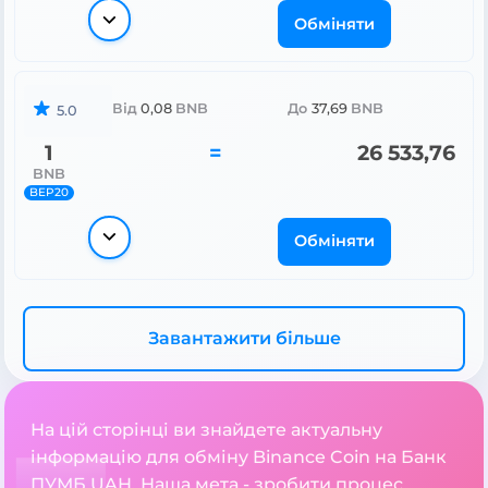
Обміняти
Від
0,08
BNB
До
37,69
BNB
5.0
1
=
26 533,76
BNB
BEP20
Обміняти
Завантажити більше
На цій сторінці ви знайдете актуальну
інформацію для обміну Binance Coin на Банк
ПУМБ UAH. Наша мета - зробити процес