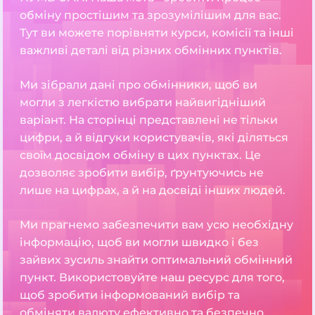
обміну простішим та зрозумілішим для вас.
Тут ви можете порівняти курси, комісії та інші
важливі деталі від різних обмінних пунктів.
Ми зібрали дані про обмінники, щоб ви
могли з легкістю вибрати найвигідніший
варіант. На сторінці представлені не тільки
цифри, а й відгуки користувачів, які діляться
своїм досвідом обміну в цих пунктах. Це
дозволяє зробити вибір, ґрунтуючись не
лише на цифрах, а й на досвіді інших людей.
Ми прагнемо забезпечити вам усю необхідну
інформацію, щоб ви могли швидко і без
зайвих зусиль знайти оптимальний обмінний
пункт. Використовуйте наш ресурс для того,
щоб зробити інформований вибір та
обміняти валюту ефективно та безпечно.