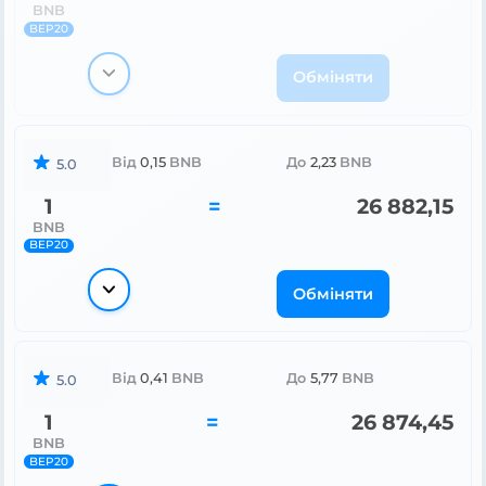
BNB
BEP20
Обміняти
Від
0,15
BNB
До
2,23
BNB
5.0
1
=
26 882,15
BNB
BEP20
Обміняти
Від
0,41
BNB
До
5,77
BNB
5.0
1
=
26 874,45
BNB
BEP20