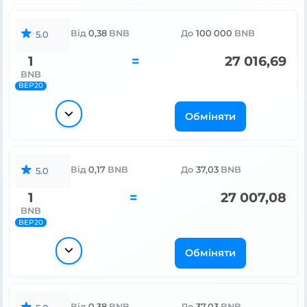
Від
0,38
BNB
До
100 000
BNB
5.0
1
=
27 016,69
BNB
BEP20
Обміняти
Від
0,17
BNB
До
37,03
BNB
5.0
1
=
27 007,08
BNB
BEP20
Обміняти
Від
0,38
BNB
До
37,03
BNB