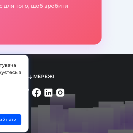
с для того, щоб зробити
тувача
уєтесь з
СОЦ. МЕРЕЖІ
ийняти
ті