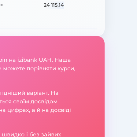
24 115,14
=
oin на izibank UAH. Наша
и можете порівняти курси,
гідніший варіант. На
яться своїм досвідом
а цифрах, а й на досвіді
 швидко і без зайвих