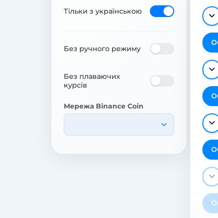
Тільки з українською
О
Без ручного режиму
Без плаваючих
курсів
О
Мережа Binance Coin
О
О