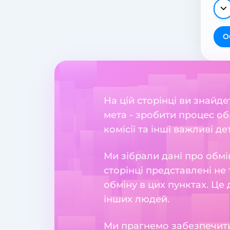
О
На цій сторінці ви знайд
мета - зробити процес об
комісії та інші важливі де
Ми зібрали дані про обмі
сторінці представлені не 
обміну в цих пунктах. Це
інших людей.
Ми прагнемо забезпечити