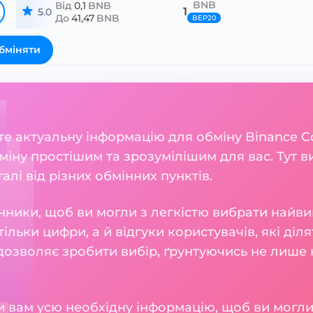
BNB
Від
0,1
BNB
1
5.0
До
41,47
BNB
BEP20
бміняти
ете актуальну інформацію для обміну Binance C
міну простішим та зрозумілішим для вас. Тут в
талі від різних обмінних пунктів.
нники, щоб ви могли з легкістю вибрати найви
тільки цифри, а й відгуки користувачів, які діл
 дозволяє зробити вибір, ґрунтуючись не лише н
 вам усю необхідну інформацію, щоб ви могли