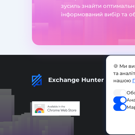
зусиль знайти оптимальн
інформований вибір та о
🍪 Ми в
та анал
Exchange Hunter
нашою
Обо
Ана
Ма