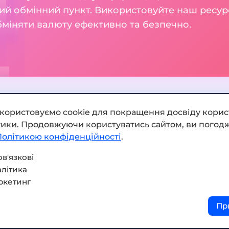
ий обмінний пункт. Використовуйте наш ресур
бміняти валюту ефективно та безпечно.
икористовуємо cookie для покращення досвіду корис
ітики. Продовжуючи користуватись сайтом, ви погодж
Додати обмінник
Політикою конфіденційності
.
Мапа сайту
в'язкові
літика
Press kit
ркетинг
Умови використання
Пр
Політика конфіденційнос