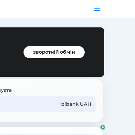
зворотній обмін
уєте
izibank UAH