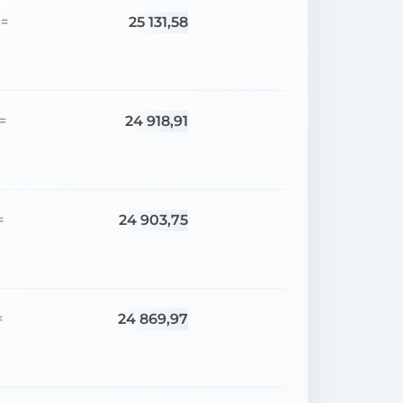
25 131,58
=
24 918,91
=
24 903,75
=
24 869,97
=