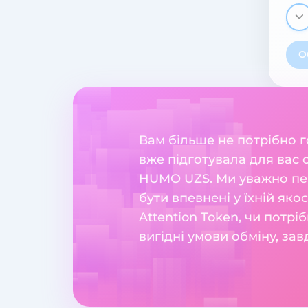
О
Вам більше не потрібно 
вже підготувала для вас 
HUMO UZS. Ми уважно пер
бути впевнені у їхній яко
Attention Token, чи потр
вигідні умови обміну, за