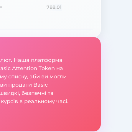
788,01
=
валют. Наша платформа
sic Attention Token на
у списку, аби ви могли
е ви продати Basic
видкі, безпечні та
курсів в реальному часі.