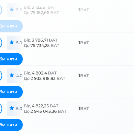
Від
3 132,61
BAT
1
5.0
BAT
До
75 182,66
BAT
бміняти
Від
3 786,71
BAT
1
5.0
BAT
До
75 734,25
BAT
бміняти
Від
4 802,4
BAT
1
4.0
BAT
До
2 932 918,83
BAT
бміняти
Від
4 822,25
BAT
1
5.0
BAT
До
2 945 043,36
BAT
бміняти