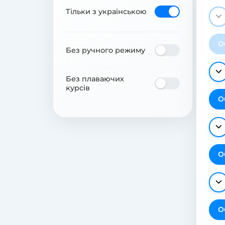
Тільки з українською
О
Без ручного режиму
Без плаваючих
курсів
О
О
О