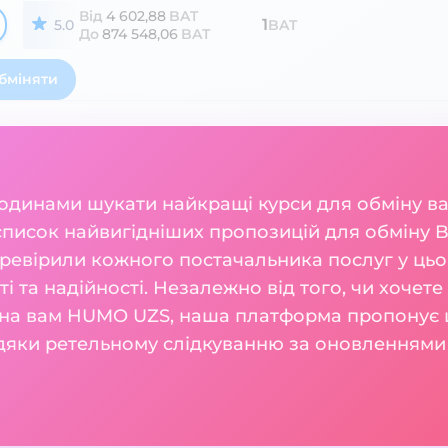
Від
4 602,88
BAT
1
5.0
BAT
До
874 548,06
BAT
бміняти
годинами шукати найкращі курси для обміну 
список найвигідніших пропозицій для обміну Ba
евірили кожного постачальника послуг у цьом
сті та надійності. Незалежно від того, чи хочет
ібна вам HUMO UZS, наша платформа пропонує ш
вдяки ретельному слідкуванню за оновленнями 