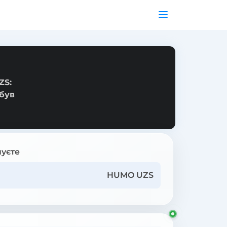
ZS:
 був
уєте
HUMO UZS