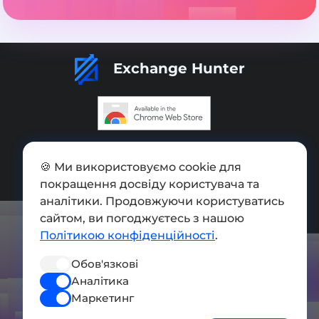
Exchange Hunter
Додати обмінник
🍪 Ми використовуємо cookie для
Мапа сайту
покращення досвіду користувача та
аналітики. Продовжуючи користуватись
Press kit
сайтом, ви погоджуєтесь з нашою
Умови використання
Політикою конфіденційності
.
Політика конфіденційності
Обов'язкові
СОЦ. МЕРЕЖІ
Аналітика
Маркетинг