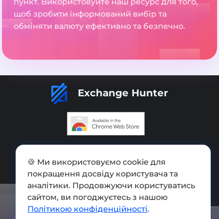
пункт. Використовуйте наш ресурс для того,
щоб зробити інформований вибір та
обміняти валюту ефективно та безпечно.
Exchange Hunter
Додати обмінник
🍪 Ми використовуємо cookie для
Мапа сайту
покращення досвіду користувача та
Press kit
аналітики. Продовжуючи користуватись
сайтом, ви погоджуєтесь з нашою
Умови використання
Політикою конфіденційності
.