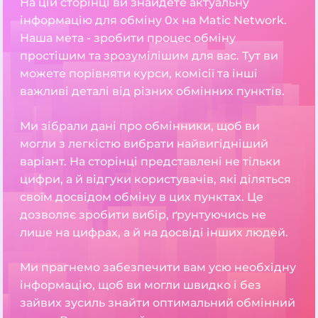
На цій сторінці ви знайдете актуальну
інформацію для обміну 0x на Matic Network.
Наша мета - зробити процес обміну
простішим та зрозумілішим для вас. Тут ви
можете порівняти курси, комісії та інші
важливі деталі від різних обмінних пунктів.
Ми зібрали дані про обмінники, щоб ви
могли з легкістю вибрати найвигідніший
варіант. На сторінці представлені не тільки
цифри, а й відгуки користувачів, які діляться
своїм досвідом обміну в цих пунктах. Це
дозволяє зробити вибір, ґрунтуючись не
лише на цифрах, а й на досвіді інших людей.
Ми прагнемо забезпечити вам усю необхідну
інформацію, щоб ви могли швидко і без
зайвих зусиль знайти оптимальний обмінний