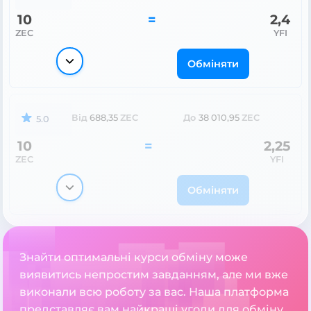
10
=
2,4
ZEC
YFI
Обміняти
Від
688,35
ZEC
До
38 010,95
ZEC
5.0
10
=
2,25
ZEC
YFI
Обміняти
Знайти оптимальні курси обміну може
виявитись непростим завданням, але ми вже
виконали всю роботу за вас. Наша платформа
представляє вам найкращі угоди для обміну