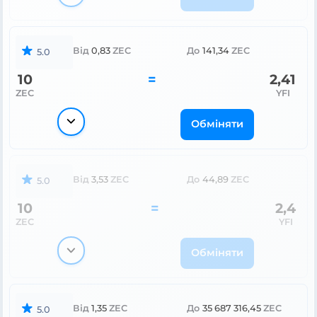
Від
0,83
ZEC
До
141,34
ZEC
5.0
10
=
2,41
ZEC
YFI
Обміняти
Від
3,53
ZEC
До
44,89
ZEC
5.0
10
=
2,4
ZEC
YFI
Обміняти
Від
1,35
ZEC
До
35 687 316,45
ZEC
5.0