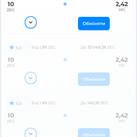
10
=
2,42
ZEC
YFI
Обміняти
Від
1,99
ZEC
До
33 048,38
ZEC
5.0
10
=
2,42
ZEC
YFI
Обміняти
Від
1,49
ZEC
До
140,91
ZEC
5.0
10
=
2,42
ZEC
YFI
Обміняти