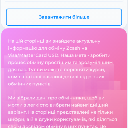
Завантажити більше
На цій сторінці ви знайдете актуальну
інформацію для обміну Zcash на
Visa/MasterCard USD. Наша мета - зробити
процес обміну простішим та зрозумілішим
для вас. Тут ви можете порівняти курси,
комісії та інші важливі деталі від різних
обмінних пунктів.
Ми зібрали дані про обмінники, щоб ви
могли з легкістю вибрати найвигідніший
варіант. На сторінці представлені не тільки
цифри, а й відгуки користувачів, які діляться
своїм досвідом обміну в цих пунктах. Це