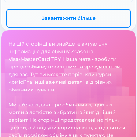
Завантажити більше
На цій сторінці ви знайдете актуальну
інформацію для обміну Zcash на
Visa/MasterCard TRY. Наша мета - зробити
процес обміну простішим та зрозумілішим
для вас. Тут ви можете порівняти курси,
комісії та інші важливі деталі від різних
обмінних пунктів.
Ми зібрали дані про обмінники, щоб ви
могли з легкістю вибрати найвигідніший
варіант. На сторінці представлені не тільки
цифри, а й відгуки користувачів, які діляться
своїм досвідом обміну в цих пунктах. Це