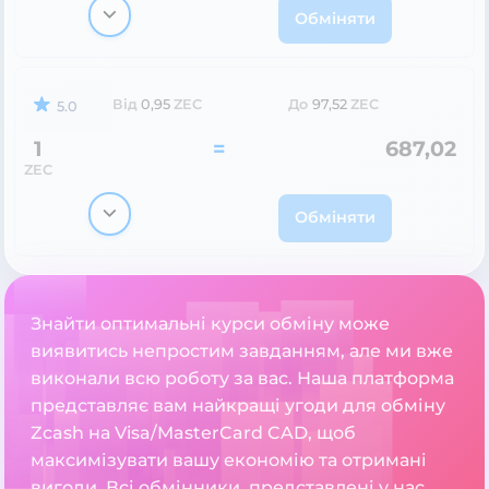
Обміняти
Від
0,95
ZEC
До
97,52
ZEC
5.0
1
=
687,02
ZEC
Обміняти
Знайти оптимальні курси обміну може
виявитись непростим завданням, але ми вже
виконали всю роботу за вас. Наша платформа
представляє вам найкращі угоди для обміну
Zcash на Visa/MasterCard CAD, щоб
максимізувати вашу економію та отримані
вигоди. Всі обмінники, представлені у нас,