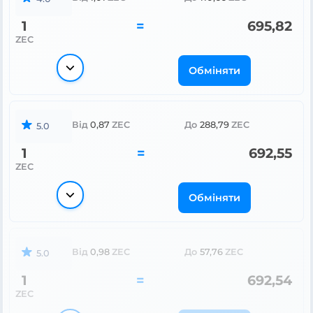
1
=
695,82
ZEC
Обміняти
Від
0,87
ZEC
До
288,79
ZEC
5.0
1
=
692,55
ZEC
Обміняти
Від
0,98
ZEC
До
57,76
ZEC
5.0
1
=
692,54
ZEC