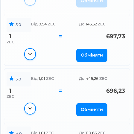
Обміняти
Від
0,54
ZEC
До
143,32
ZEC
5.0
1
=
697,73
ZEC
Обміняти
Від
1,01
ZEC
До
445,26
ZEC
5.0
1
=
696,23
ZEC
Обміняти
Від
1,01
ZEC
До
110,66
ZEC
4.0