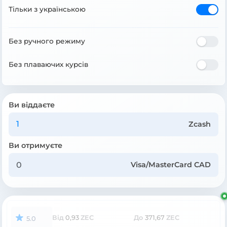
Тільки з українською
Без ручного режиму
Без плаваючих курсів
Ви віддаєте
Zcash
Ви отримуєте
Visa/MasterCard CAD
Від
0,93
ZEC
До
371,67
ZEC
5.0