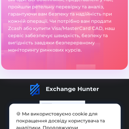
пройшли ретельну перевірку та аналіз,
гарантуючи вам безпеку та надійність при
кожній операції. Чи потрібно вам продати
Zcash або купити Visa/MasterCard CAD, наш
сервіс забезпечує швидкість, безпеку та
вигідність завдяки безперервному
моніторингу ринкових курсів.
Exchange Hunter
🍪 Ми використовуємо cookie для
покращення досвіду користувача та
Додати обмінник
аналітики. Продовжуючи