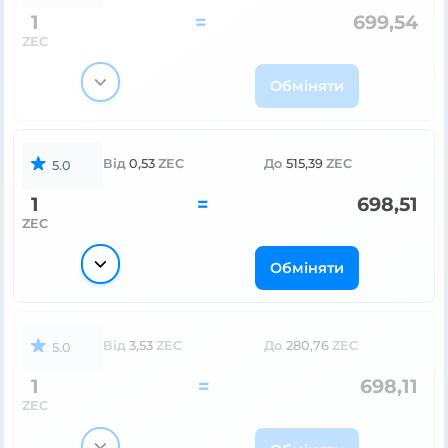
1
=
699,54
ZEC
Обміняти
Від
0,53
ZEC
До
515,39
ZEC
5.0
1
=
698,51
ZEC
Обміняти
Від
3,53
ZEC
До
280,76
ZEC
5.0
1
=
698,11
ZEC