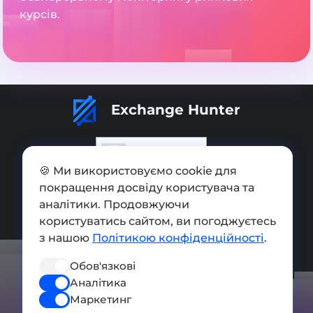
курсів.
Exchange Hunter
🍪 Ми використовуємо cookie для
покращення досвіду користувача та
Додати обмінник
аналітики. Продовжуючи
Мапа сайту
користуватись сайтом, ви погоджуєтесь
з нашою
Політикою конфіденційності
.
Press kit
Обов'язкові
Умови використання
Аналітика
Політика конфіденційності
Маркетинг