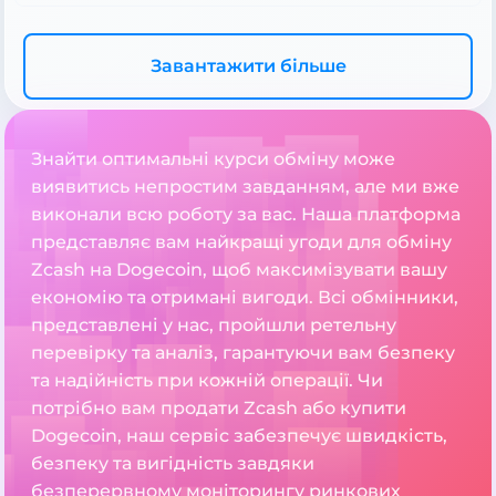
Завантажити більше
Знайти оптимальні курси обміну може
виявитись непростим завданням, але ми вже
виконали всю роботу за вас. Наша платформа
представляє вам найкращі угоди для обміну
Zcash на Dogecoin, щоб максимізувати вашу
економію та отримані вигоди. Всі обмінники,
представлені у нас, пройшли ретельну
перевірку та аналіз, гарантуючи вам безпеку
та надійність при кожній операції. Чи
потрібно вам продати Zcash або купити
Dogecoin, наш сервіс забезпечує швидкість,
безпеку та вигідність завдяки
безперервному моніторингу ринкових