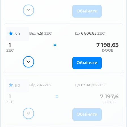
Обміняти
Від
4,51
ZEC
До
6 806,85
ZEC
5.0
1
=
7 198,63
ZEC
DOGE
Обміняти
Від
2,43
ZEC
До
6 946,76
ZEC
5.0
1
=
7 197,6
ZEC
DOGE
Обміняти