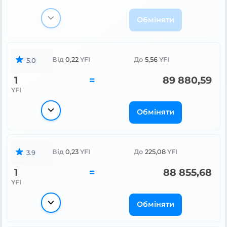
Обміняти
Від
0,22
YFI
До
5,56
YFI
5.0
1
=
89 880,59
YFI
Обміняти
Від
0,23
YFI
До
225,08
YFI
3.9
1
=
88 855,68
YFI
Обміняти