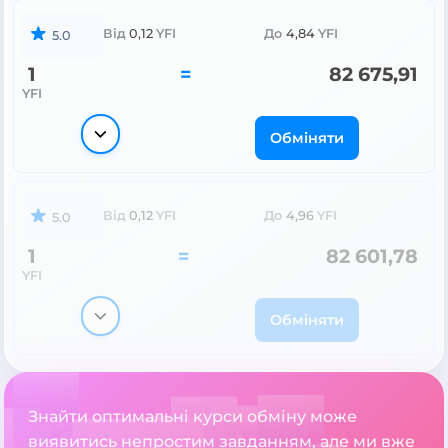
Від
0,12
YFI
До
4,84
YFI
5.0
1
=
82 675,91
YFI
Обміняти
Від
0,12
YFI
До
4,96
YFI
5.0
1
=
82 601,78
YFI
Обміняти
Знайти оптимальні курси обміну може
виявитись непростим завданням, але ми вже