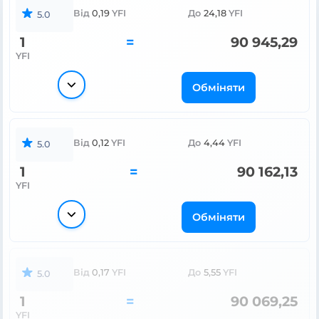
Від
0,19
YFI
До
24,18
YFI
5.0
1
=
90 945,29
YFI
Обміняти
Від
0,12
YFI
До
4,44
YFI
5.0
1
=
90 162,13
YFI
Обміняти
Від
0,17
YFI
До
5,55
YFI
5.0
1
=
90 069,25
YFI