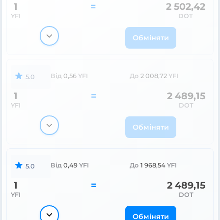
1
=
2 502,42
YFI
DOT
Обміняти
Від
0,56
YFI
До
2 008,72
YFI
5.0
1
=
2 489,15
YFI
DOT
Обміняти
Від
0,49
YFI
До
1 968,54
YFI
5.0
1
=
2 489,15
YFI
DOT
Обміняти