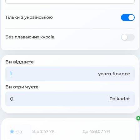
Тільки з українською
Без плаваючих курсів
Ви віддаєте
yearn.finance
Ви отримуєте
Polkadot
Від
2,47
YFI
До
483,07
YFI
5.0