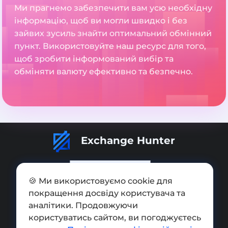
Ми прагнемо забезпечити вам усю необхідну
інформацію, щоб ви могли швидко і без
зайвих зусиль знайти оптимальний обмінний
пункт. Використовуйте наш ресурс для того,
щоб зробити інформований вибір та
обміняти валюту ефективно та безпечно.
Exchange Hunter
🍪 Ми використовуємо cookie для
покращення досвіду користувача та
Додати обмінник
аналітики. Продовжуючи
Мапа сайту
користуватись сайтом, ви погоджуєтесь