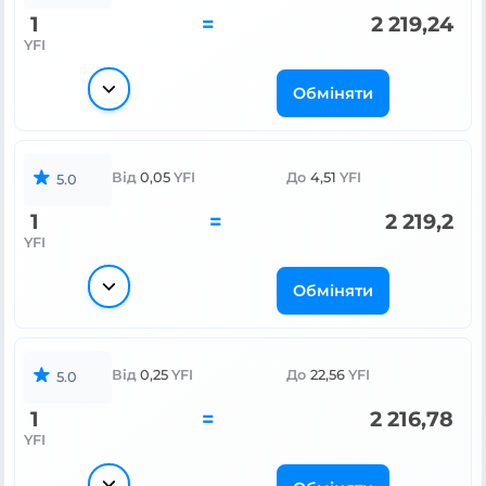
1
=
2 219,24
YFI
Обміняти
Від
0,05
YFI
До
4,51
YFI
5.0
1
=
2 219,2
YFI
Обміняти
Від
0,25
YFI
До
22,56
YFI
5.0
1
=
2 216,78
YFI