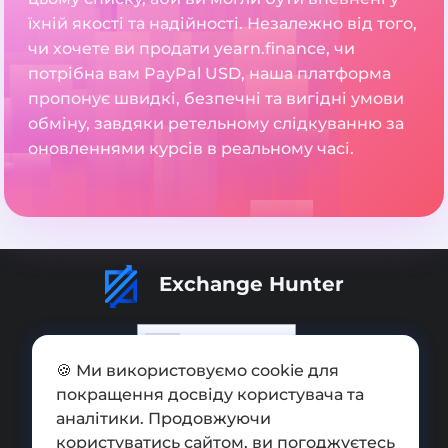
їхній якості та надійності. Незалежно від того,
чи хочете ви продати yearn.finance, чи
потрібна вам PayPal USD, наша платформа
пропонує швидкі, безпечні та вигідні умови
обміну, завдяки ретельному слідкуванню за
оновленнями курсів в реальному часі.
Exchange Hunter
🍪 Ми використовуємо cookie для
покращення досвіду користувача та
Додати обмінник
аналітики. Продовжуючи
Мапа сайту
користуватись сайтом, ви погоджуєтесь