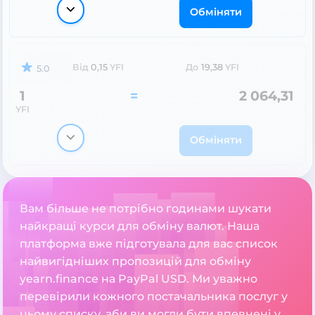
Обміняти
Від
0,15
YFI
До
19,38
YFI
5.0
1
=
2 064,31
YFI
Обміняти
Вам більше не потрібно годинами шукати
найкращі курси для обміну валют. Наша
платформа вже підготувала для вас список
найвигідніших пропозицій для обміну
yearn.finance на PayPal USD. Ми уважно
перевірили кожного постачальника послуг у
цьому списку, аби ви могли бути впевнені у