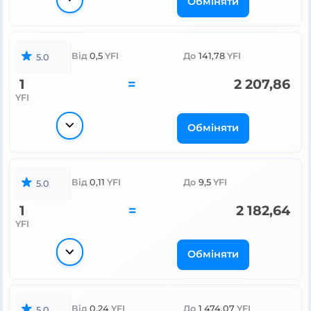
Обміняти
Від
0,5
YFI
До
141,78
YFI
5.0
1
=
2 207,86
YFI
Обміняти
Від
0,11
YFI
До
9,5
YFI
5.0
1
=
2 182,64
YFI
Обміняти
Від
0,24
YFI
До
1 474,07
YFI
5.0