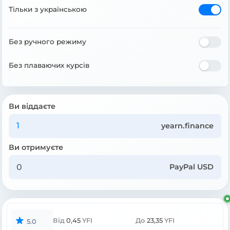
Тільки з українською
Без ручного режиму
Без плаваючих курсів
Ви віддаєте
yearn.finance
Ви отримуєте
PayPal USD
Від
0,45
YFI
До
23,35
YFI
5.0