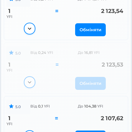
1
=
2 123,54
YFI
Обміняти
Від
0,24
YFI
До
16,81
YFI
5.0
1
=
2 123,53
YFI
Обміняти
Від
0,1
YFI
До
104,38
YFI
5.0
1
=
2 107,62
YFI