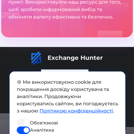
пункт. Використовуйте наш ресурс для того,
щоб зробити інформований вибір та
обміняти валюту ефективно та безпечно.
Exchange Hunter
🍪 Ми використовуємо cookie для
покращення досвіду користувача та
Додати обмінник
аналітики. Продовжуючи
Мапа сайту
користуватись сайтом, ви погоджуєтесь
з нашою
Політикою конфіденційності
.
Press kit
Обов'язкові
Умови використання
Аналітика