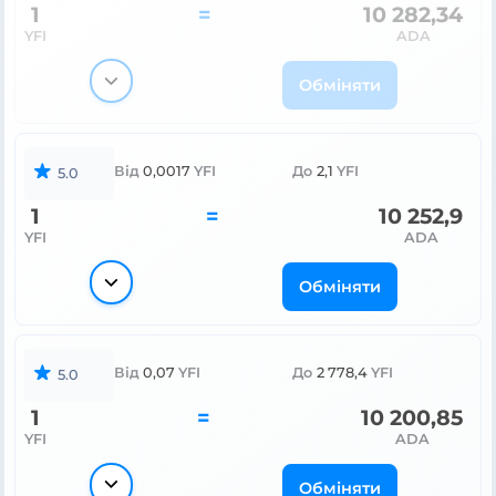
1
=
10 282,34
YFI
ADA
Обміняти
Від
0,0017
YFI
До
2,1
YFI
5.0
1
=
10 252,9
YFI
ADA
Обміняти
Від
0,07
YFI
До
2 778,4
YFI
5.0
1
=
10 200,85
YFI
ADA
Обміняти