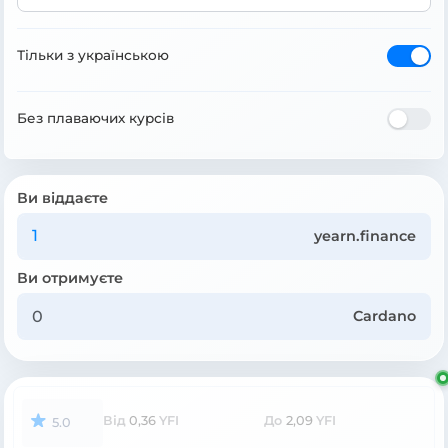
Тільки з українською
Без плаваючих курсів
Ви віддаєте
yearn.finance
Ви отримуєте
Cardano
Від
0,36
YFI
До
2,09
YFI
5.0