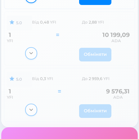
Від
0,48
YFI
До
2,88
YFI
5.0
1
=
10 199,09
YFI
ADA
Обміняти
Від
0,3
YFI
До
2 959,6
YFI
5.0
1
=
9 576,31
YFI
ADA
Обміняти