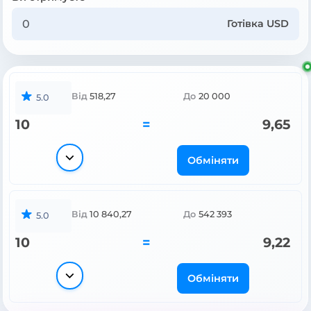
Готівка USD
Від
518,27
До
20 000
5.0
10
=
9,65
Обміняти
Від
10 840,27
До
542 393
5.0
10
=
9,22
Обміняти