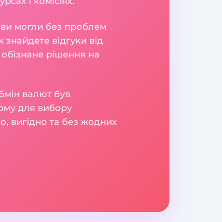
рсах і комісіях.
б ви могли без проблем
 знайдете відгуки від
 обізнане рішення на
бмін валют був
рму для вибору
о, вигідно та без жодних