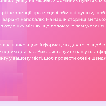
ивши увагу на місцевих обмінних пунктах, їх ку
рі інформації про місцеві обмінні пункти, що
 варіант неподалік. На нашій сторінці ви також
алюту в цих місцях, що допоможе вам ухвалити
 вас найкращою інформацією для того, щоб о
игідним для вас. Використовуйте нашу платфо
кту у вашому місті, щоб провести обмін швидк