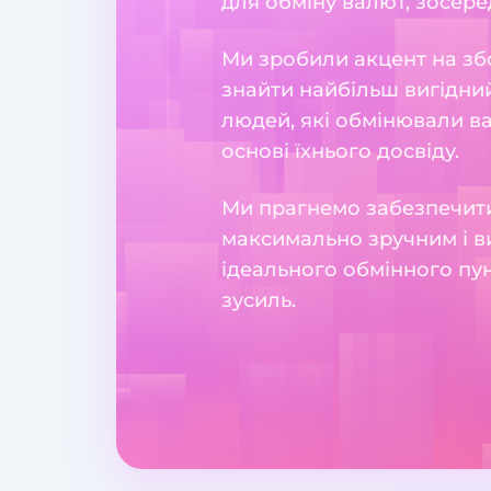
для обміну валют, зосеред
Ми зробили акцент на збо
знайти найбільш вигідний
людей, які обмінювали в
основі їхнього досвіду.
Ми прагнемо забезпечити
максимально зручним і в
ідеального обмінного пун
зусиль.