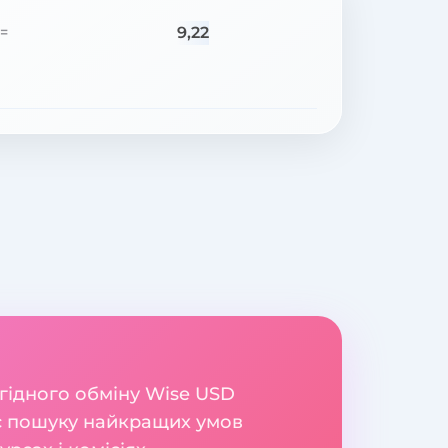
9,22
=
игідного обміну Wise USD
ес пошуку найкращих умов