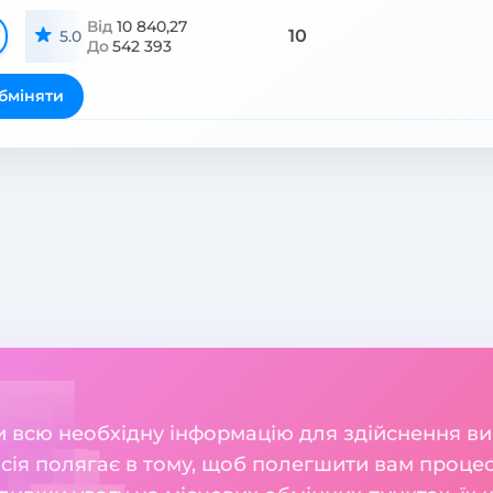
Від
10 840,27
10
5.0
До
542 393
бміняти
ли всю необхідну інформацію для здійснення в
місія полягає в тому, щоб полегшити вам проц