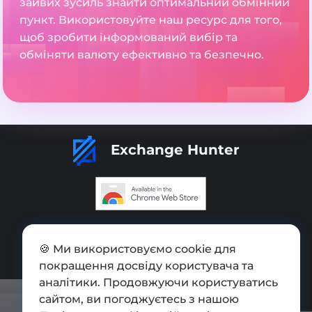
зайвих зусиль знайти оптимальний обмінний
пункт. Використовуйте наш ресурс для того,
щоб зробити інформований вибір та
обміняти валюту ефективно та безпечно.
Exchange Hunter
Додати обмінник
🍪 Ми використовуємо cookie для
Мапа сайту
покращення досвіду користувача та
Press kit
аналітики. Продовжуючи користуватись
сайтом, ви погоджуєтесь з нашою
Умови використання