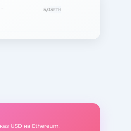
5,03
=
ETH
еказ USD на Ethereum.