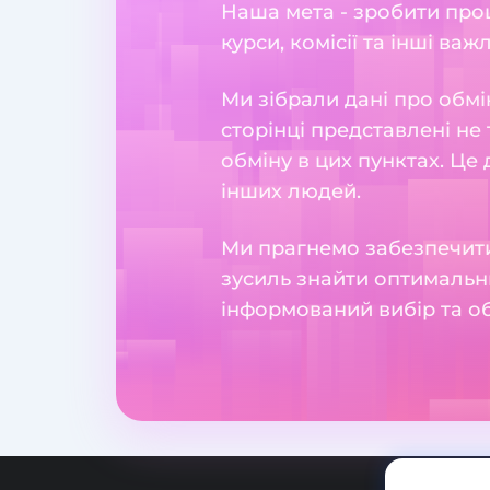
Наша мета - зробити проц
курси, комісії та інші важ
Ми зібрали дані про обмі
сторінці представлені не 
обміну в цих пунктах. Це
інших людей.
Ми прагнемо забезпечити
зусиль знайти оптимальн
інформований вибір та о