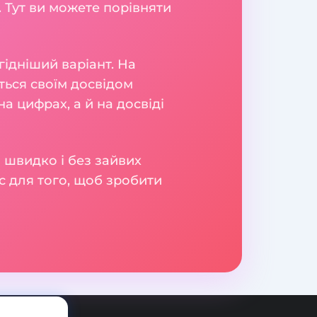
 Тут ви можете порівняти
гідніший варіант. На
яться своїм досвідом
а цифрах, а й на досвіді
 швидко і без зайвих
с для того, щоб зробити