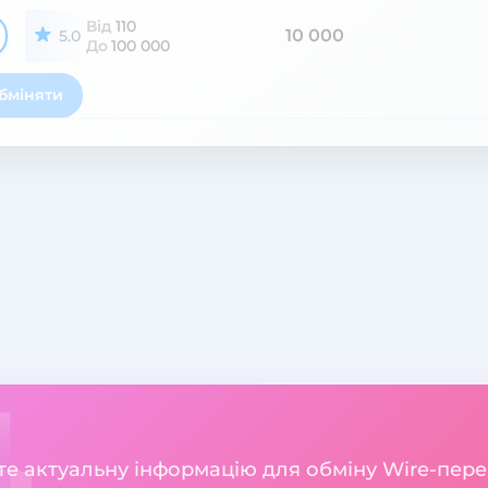
Від
110
10 000
5.0
До
100 000
бміняти
ете актуальну інформацію для обміну Wire-пер