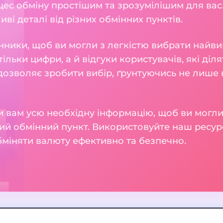
ес обміну простішим та зрозумілішим для вас.
ливі деталі від різних обмінних пунктів.
нники, щоб ви могли з легкістю вибрати найви
тільки цифри, а й відгуки користувачів, які діл
 дозволяє зробити вибір, ґрунтуючись не лише н
 вам усю необхідну інформацію, щоб ви могли
ий обмінний пункт. Використовуйте наш ресур
бміняти валюту ефективно та безпечно.