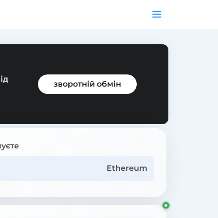
ід
зворотній обмін
уєте
Ethereum