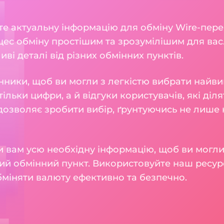
ете актуальну інформацію для обміну Wire-пере
ес обміну простішим та зрозумілішим для вас.
ливі деталі від різних обмінних пунктів.
нники, щоб ви могли з легкістю вибрати найви
тільки цифри, а й відгуки користувачів, які діл
 дозволяє зробити вибір, ґрунтуючись не лише н
 вам усю необхідну інформацію, щоб ви могли
ий обмінний пункт. Використовуйте наш ресур
бміняти валюту ефективно та безпечно.