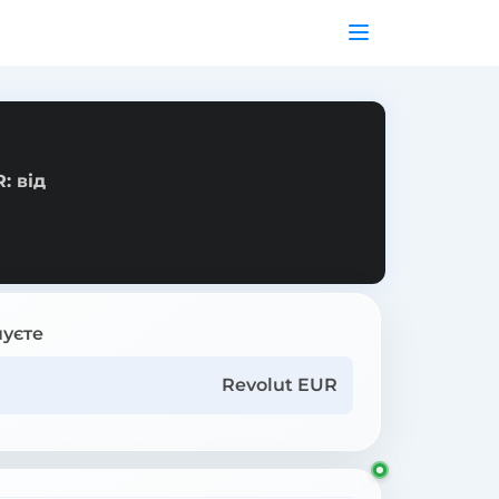
: від
уєте
Revolut EUR