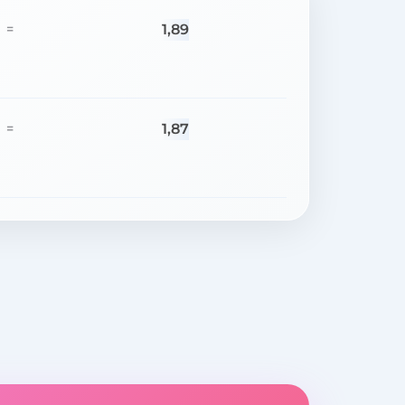
1,89
=
1,87
=