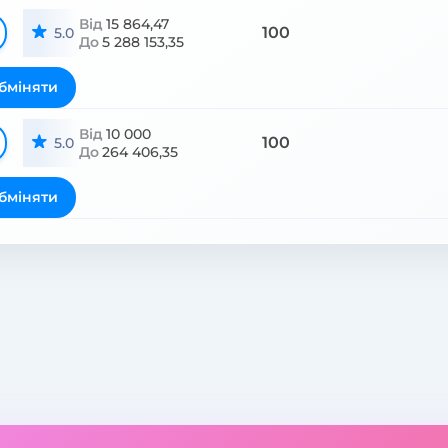
Від
15 864,47
100
5.0
До
5 288 153,35
бміняти
Від
10 000
100
5.0
До
264 406,35
бміняти