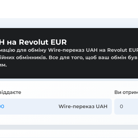
H на Revolut EUR
мацію для обміну Wire-переказ UAH на Revolut EUR
ійних обмінників. Все для того, щоб ваш обмін був
им.
віддаєте
Ви отрим
Wire-переказ UAH