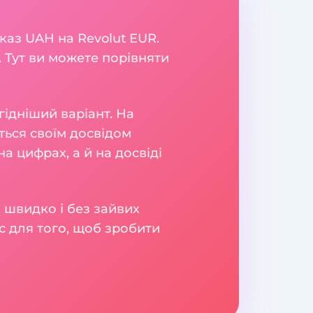
каз UAH на Revolut EUR.
 Тут ви можете порівняти
гідніший варіант. На
яться своїм досвідом
а цифрах, а й на досвіді
 швидко і без зайвих
с для того, щоб зробити