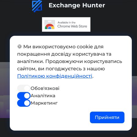
Exchange Hunter
Додати обмінник
🍪 Ми використовуємо cookie для
Мапа сайту
покращення досвіду користувача та
аналітики. Продовжуючи користуватись
Press kit
сайтом, ви погоджуєтесь з нашою
Умови використання
Політикою конфіденційності
.
Політика конфіденційності
Обов'язкові
Аналітика
СОЦ. МЕРЕЖІ
Маркетинг
Прийняти