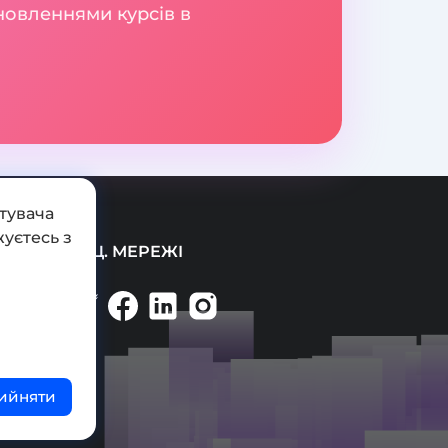
новленнями курсів в
тувача
уєтесь з
СОЦ. МЕРЕЖІ
ийняти
ті