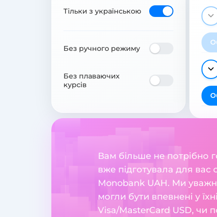
Тільки з українською
О
Без ручного режиму
Без плаваючих
курсів
О
Вам більше не потрібно 
вже підготувала для вас 
Monobank UAH. Ми уважно
могли бути впевнені у їхн
Visa/MasterCard USD, чи