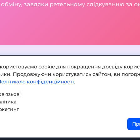
и обміну, завдяки ретельному слідкуванню за о
икористовуємо cookie для покращення досвіду корис
ітики. Продовжуючи користуватись сайтом, ви погодж
Додати обмінник
Політикою конфіденційності
.
Мапа сайту
в'язкові
літика
Press kit
ркетинг
Умови використання
Пр
Політика конфіденційнос