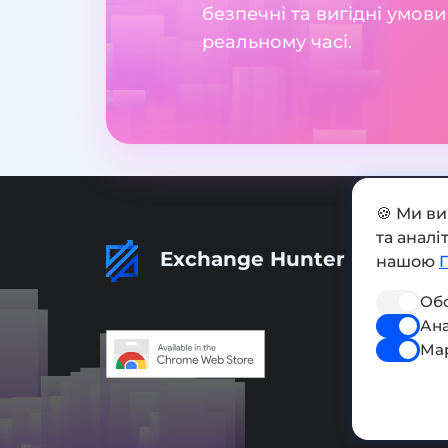
безпечні та вигідні умов
реальному часі.
🍪 Ми в
та анал
Exchange Hunter
нашою
Обо
Ана
Ма