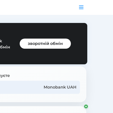
k
зворотній обмін
обмін
уєте
Monobank UAH