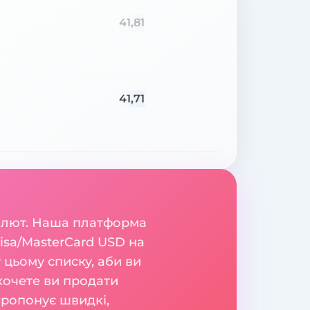
41,81
41,71
валют. Наша платформа
isa/MasterCard USD на
цьому списку, аби ви
 хочете ви продати
пропонує швидкі,