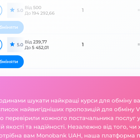
Від
500
1
=
5.0
До
194 292,66
бміняти
Від
239,77
1
=
5.0
До
5 452,01
бміняти
годинами шукати найкращі курси для обміну 
список найвигідніших пропозицій для обміну V
 перевірили кожного постачальника послуг у 
ій якості та надійності. Незалежно від того, чи
 потрібна вам Monobank UAH, наша платформа 