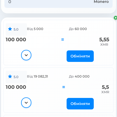
Monero
Від
5 000
До
60 000
5.0
100 000
=
5,55
XMR
Обміняти
Від
19 082,31
До
400 000
5.0
100 000
=
5,5
XMR
Обміняти