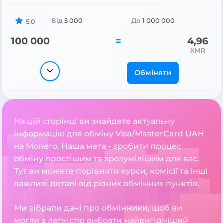
Від
5 000
До
1 000 000
5.0
100 000
=
4,96
XMR
Обміняти
На цій сторінці ви знайдете актуальну
інформацію для обміну Visa/MasterCard UAH
на Monero. Наша мета - зробити процес
обміну простішим та зрозумілішим для вас.
Тут ви можете порівняти курси, комісії та інші
важливі деталі від різних обмінних пунктів.
Ми зібрали дані про обмінники, щоб ви
могли з легкістю вибрати найвигідніший