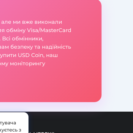
 але ми вже виконали
я обміну Visa/MasterCard
 Всі обмінники,
вам безпеку та надійність
купити USD Coin, наш
ному моніторингу
тувача
уєтесь з