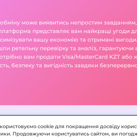
 обміну може виявитись непростим завданням,
 платформа представляє вам найкращі угоди дл
симізувати вашу економію та отримані вигоди.
шли ретельну перевірку та аналіз, гарантуючи 
потрібно вам продати Visa/MasterCard KZT або 
сть, безпеку та вигідність завдяки безперерв
икористовуємо cookie для покращення досвіду корис
ітики. Продовжуючи користуватись сайтом, ви погодж