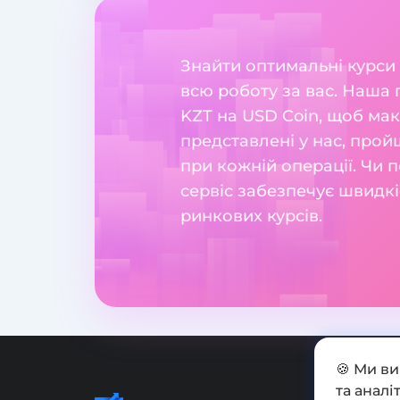
Знайти оптимальні курси
всю роботу за вас. Наша
KZT на USD Coin, щоб мак
представлені у нас, прой
при кожній операції. Чи 
сервіс забезпечує швидкі
ринкових курсів.
🍪 Ми в
та анал