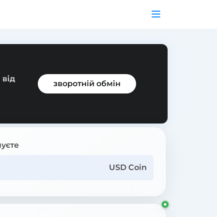
 від
зворотній обмін
уєте
USD Coin