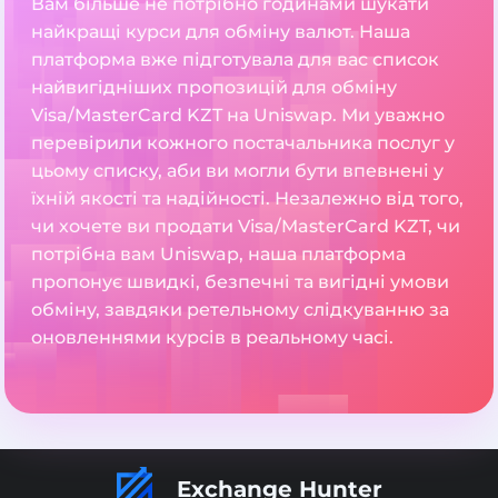
Вам більше не потрібно годинами шукати
найкращі курси для обміну валют. Наша
платформа вже підготувала для вас список
найвигідніших пропозицій для обміну
Visa/MasterCard KZT на Uniswap. Ми уважно
перевірили кожного постачальника послуг у
цьому списку, аби ви могли бути впевнені у
їхній якості та надійності. Незалежно від того,
чи хочете ви продати Visa/MasterCard KZT, чи
потрібна вам Uniswap, наша платформа
пропонує швидкі, безпечні та вигідні умови
обміну, завдяки ретельному слідкуванню за
оновленнями курсів в реальному часі.
Exchange Hunter