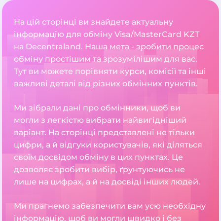
На цій сторінці ви знайдете актуальну
інформацію для обміну Visa/MasterCard KZT
на Decentraland. Наша мета - зробити процес
обміну простішим та зрозумілішим для вас.
Тут ви можете порівняти курси, комісії та інші
важливі деталі від різних обмінних пунктів.
Ми зібрали дані про обмінники, щоб ви
могли з легкістю вибрати найвигідніший
варіант. На сторінці представлені не тільки
цифри, а й відгуки користувачів, які діляться
своїм досвідом обміну в цих пунктах. Це
дозволяє зробити вибір, ґрунтуючись не
лише на цифрах, а й на досвіді інших людей.
Ми прагнемо забезпечити вам усю необхідну
інформацію, щоб ви могли швидко і без