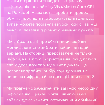
На цій сторінці ви знайдете актуальну
інформацію для обміну Visa/MasterCard GEL
на Polkadot. Наша мета - зробити процес
обміну простішим та зрозумілішим для вас.
Тут ви можете порівняти курси, комісії та інші
важливі деталі від різних обмінних пунктів.
Ми зібрали дані про обмінники, щоб ви
могли з легкістю вибрати найвигідніший
варіант. На сторінці представлені не тільки
цифри, а й відгуки користувачів, які діляться
своїм досвідом обміну в цих пунктах. Це
дозволяє зробити вибір, ґрунтуючись не
лише на цифрах, а й на досвіді інших людей.
Ми прагнемо забезпечити вам усю необхідну
інформацію, щоб ви могли швидко і без
зайвих зусиль знайти оптимальний обмінний