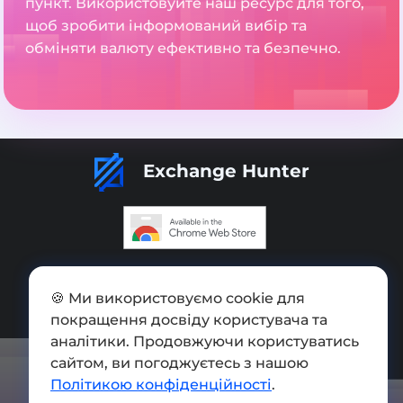
пункт. Використовуйте наш ресурс для того,
щоб зробити інформований вибір та
обміняти валюту ефективно та безпечно.
Exchange Hunter
Додати обмінник
🍪 Ми використовуємо cookie для
Мапа сайту
покращення досвіду користувача та
Press kit
аналітики. Продовжуючи користуватись
сайтом, ви погоджуєтесь з нашою
Умови використання
Політикою конфіденційності
.