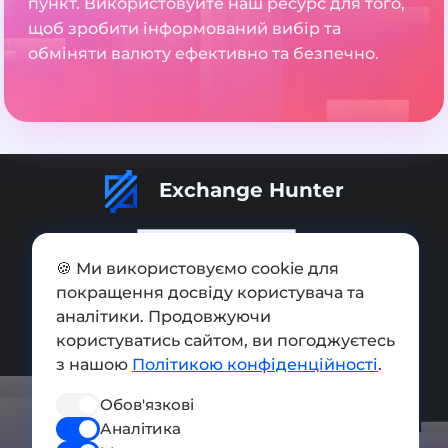
пункт. Використовуйте наш ресурс для того,
щоб зробити інформований вибір та
обміняти валюту ефективно та безпечно.
Exchange Hunter
🍪 Ми використовуємо cookie для
покращення досвіду користувача та
Додати обмінник
аналітики. Продовжуючи
Мапа сайту
користуватись сайтом, ви погоджуєтесь
з нашою
Політикою конфіденційності
.
Press kit
Обов'язкові
Умови використання
Аналітика