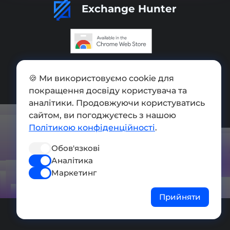
Exchange Hunter
Додати обмінник
🍪 Ми використовуємо cookie для
Мапа сайту
покращення досвіду користувача та
аналітики. Продовжуючи користуватись
Press kit
сайтом, ви погоджуєтесь з нашою
Умови використання
Політикою конфіденційності
.
Політика конфіденційності
Обов'язкові
Аналітика
СОЦ. МЕРЕЖІ
Маркетинг
Прийняти