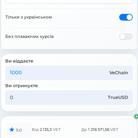
Тільки з українською
Без плаваючих курсів
Ви віддаєте
VeChain
Ви отримуєте
TrueUSD
Від
2 135,3
VET
До
1 218 571,58
VET
5.0