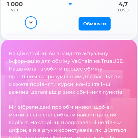
1 000
=
4,7
VET
TUSD
Обміняти
На цій сторінці ви знайдете актуальну
інформацію для обміну VeChain на TrueUSD.
Наша мета - зробити процес обміну
простішим та зрозумілішим для вас. Тут ви
можете порівняти курси, комісії та інші
важливі деталі від різних обмінних пунктів.
Ми зібрали дані про обмінники, щоб ви
могли з легкістю вибрати найвигідніший
варіант. На сторінці представлені не тільки
цифри, а й відгуки користувачів, які діляться
своїм досвідом обміну в цих пунктах. Це