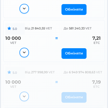
Обміняти
Від
21 840,55
VET
До
581 240,33
VET
5.0
10 000
=
7,21
VET
ETC
Обміняти
Від
277 998,99
VET
До
6 949 974 808,63
VET
5.0
10 000
=
7,19
VET
ETC
Обміняти