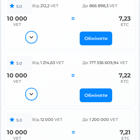
Від
212,2
VET
До
866 898,3
VET
5.0
10 000
=
7,23
VET
ETC
Обміняти
Від
1 214,63
VET
До
177 536 609,94
VET
5.0
10 000
=
7,22
VET
ETC
Обміняти
Від
12 000
VET
До
1 200 000
VET
5.0
10 000
=
7,21
VET
ETC