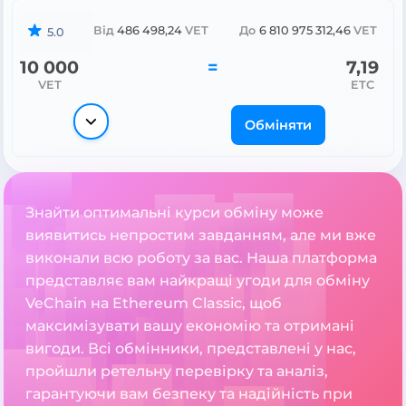
Від
486 498,24
VET
До
6 810 975 312,46
VET
5.0
10 000
=
7,19
VET
ETC
Обміняти
Знайти оптимальні курси обміну може
виявитись непростим завданням, але ми вже
виконали всю роботу за вас. Наша платформа
представляє вам найкращі угоди для обміну
VeChain на Ethereum Classic, щоб
максимізувати вашу економію та отримані
вигоди. Всі обмінники, представлені у нас,
пройшли ретельну перевірку та аналіз,
гарантуючи вам безпеку та надійність при