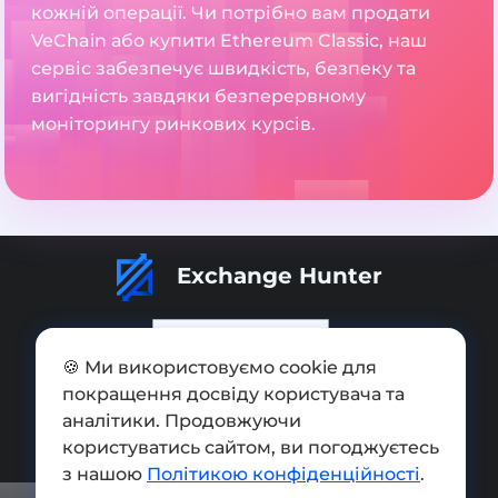
кожній операції. Чи потрібно вам продати
VeChain або купити Ethereum Classic, наш
сервіс забезпечує швидкість, безпеку та
вигідність завдяки безперервному
моніторингу ринкових курсів.
Exchange Hunter
🍪 Ми використовуємо cookie для
покращення досвіду користувача та
Додати обмінник
аналітики. Продовжуючи
Мапа сайту
користуватись сайтом, ви погоджуєтесь
з нашою
Політикою конфіденційності
.
Press kit