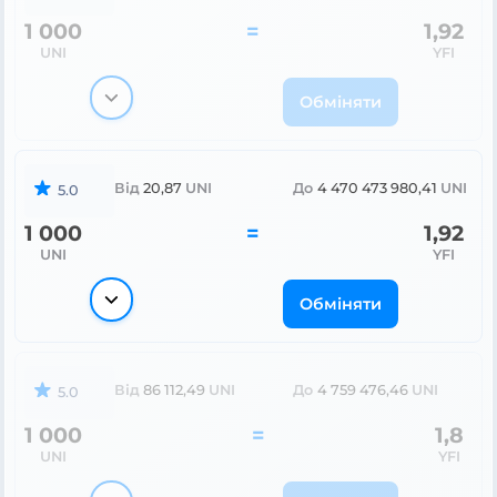
1 000
=
1,92
UNI
YFI
Обміняти
Від
20,87
UNI
До
4 470 473 980,41
UNI
5.0
1 000
=
1,92
UNI
YFI
Обміняти
Від
86 112,49
UNI
До
4 759 476,46
UNI
5.0
1 000
=
1,8
UNI
YFI