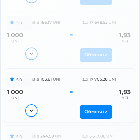
Від
186,17
UNI
До
17 648,55
UNI
5.0
1 000
=
1,93
UNI
YFI
Обміняти
Від
103,81
UNI
До
17 705,28
UNI
5.0
1 000
=
1,93
UNI
YFI
Обміняти
Від
244,99
UNI
До
5 610,86
UNI
5.0