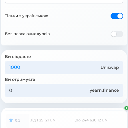
Тільки з українською
Без плаваючих курсів
Ви віддаєте
Uniswap
Ви отримуєте
yearn.finance
Від
1 251,21
UNI
До
244 630,12
UNI
5.0