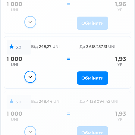
1 000
=
1,96
UNI
YFI
Обміняти
Від
248,27
UNI
До
3 618 257,31
UNI
5.0
1 000
=
1,93
UNI
YFI
Обміняти
Від
248,44
UNI
До
4 138 094,42
UNI
5.0
1 000
=
1,93
UNI
YFI
Обміняти