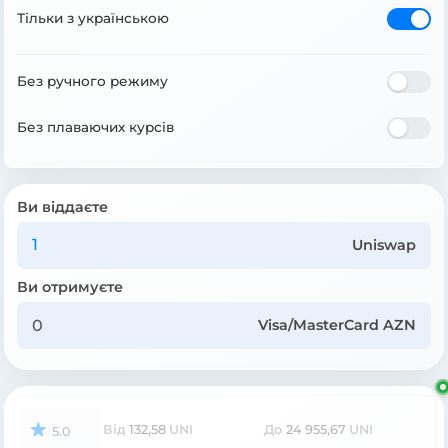
Тільки з українською
Без ручного режиму
Без плаваючих курсів
Ви віддаєте
Uniswap
Ви отримуєте
Visa/MasterCard AZN
Від
132,58
UNI
До
24 955,67
UNI
5.0