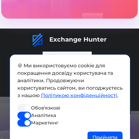
Exchange Hunter
🍪 Ми використовуємо cookie для
покращення досвіду користувача та
Додати обмінник
аналітики. Продовжуючи
Мапа сайту
користуватись сайтом, ви погоджуєтесь
з нашою
Політикою конфіденційності
.
Press kit
Обов'язкові
Умови використання
Аналітика
Політика конфіденційності
Маркетинг
СОЦ. МЕРЕЖІ
Прийняти