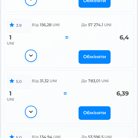
Обміняти
Від
156,28
UNI
До
57 274,1
UNI
3.9
1
=
6,4
UNI
Обміняти
Від
31,32
UNI
До
783,01
UNI
5.0
1
=
6,39
UNI
Обміняти
Від
134,94
UNI
До
53 596,5
UNI
5.0