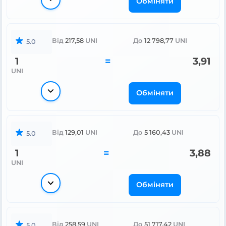
Обміняти
Від
217,58
UNI
До
12 798,77
UNI
5.0
1
=
3,91
UNI
Обміняти
Від
129,01
UNI
До
5 160,43
UNI
5.0
1
=
3,88
UNI
Обміняти
Від
258,59
UNI
До
51 717,42
UNI
5.0