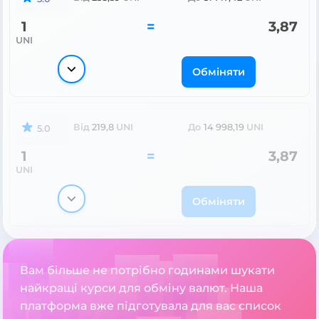
1
=
3,87
UNI
Обміняти
Від
219,8
UNI
До
14 998,19
UNI
5.0
1
=
3,87
UNI
Обміняти
Вам більше не потрібно годинами шукати
найкращі курси для обміну валют. Наша
платформа вже підготувала для вас список