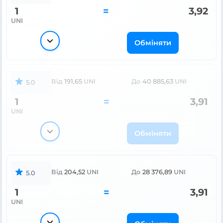
1
=
3,92
UNI
Обміняти
Від
191,65
UNI
До
40 885,63
UNI
5.0
1
=
3,91
UNI
Обміняти
Від
204,52
UNI
До
28 376,89
UNI
5.0
1
=
3,91
UNI