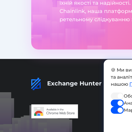
їхній якості та надійност
Chainlink, наша платформ
ретельному слідкуванню з
🍪 Ми в
та анал
Exchange Hunter
нашою
Обо
Ана
Ма