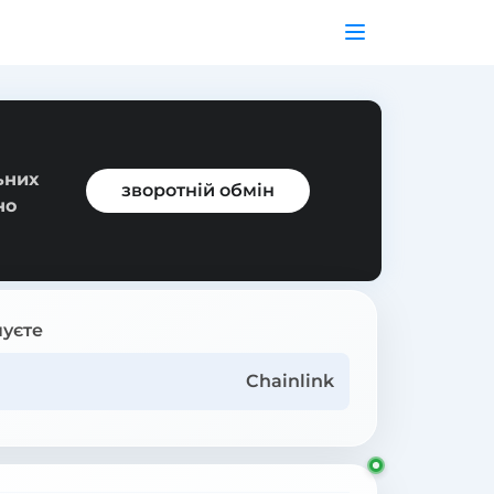
ьних
зворотній обмін
но
уєте
Chainlink