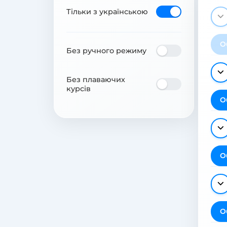
Тільки з українською
О
Без ручного режиму
Без плаваючих
курсів
О
О
О