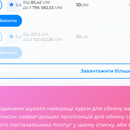
Від
85,42
UNI
10
5.0
UNI
До
1 796 582,53
UNI
бміняти
Від
251,5
UNI
10
5.0
UNI
До
2 102 022,85
UNI
бміняти
Завантажити більш
годинами шукати найкращі курси для обміну 
список найвигідніших пропозицій для обміну U
о постачальника послуг у цьому списку, аби в