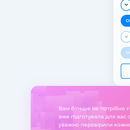
О
О
Вам більше не потрібно 
вже підготувала для вас 
уважно перевірили кожног