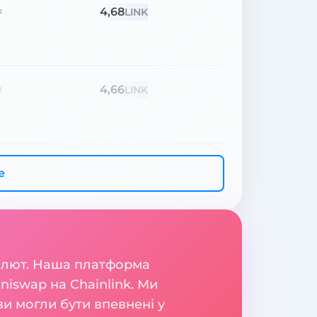
4,68
=
LINK
4,66
=
LINK
е
валют. Наша платформа
niswap на Chainlink. Ми
и могли бути впевнені у