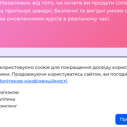
і. Незалежно від того, чи хочете ви продати Uni
а пропонує швидкі, безпечні та вигідні умови 
а оновленнями курсів в реальному часі.
икористовуємо cookie для покращення досвіду корис
ітики. Продовжуючи користуватись сайтом, ви погодж
Додати обмінник
Політикою конфіденційності
.
Мапа сайту
в'язкові
літика
Press kit
ркетинг
Умови використання
Пр
Політика конфіденційнос