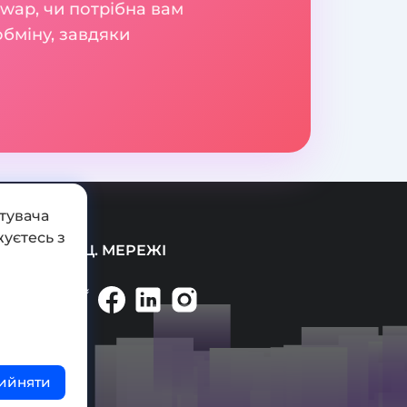
swap, чи потрібна вам
обміну, завдяки
тувача
уєтесь з
СОЦ. МЕРЕЖІ
ийняти
ті