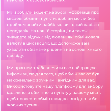
пунктах, їх курсах і комісіях.
Ми зробили акцент на зборі інформації про
місцеві обмінні пункти, щоб ви могли без
проблем знайти найбільш вигідний варіант
неподалік. На нашій сторінці ви також
знайдете відгуки від людей, які обмінювали
валюту в цих місцях, що допоможе вам
ухвалити обізнане рішення на основі їхнього
досвіду.
Ми прагнемо забезпечити вас найкращою
інформацією для того, щоб обмін валют був
максимально зручним і вигідним для вас.
Використовуйте нашу платформу для вибору
ідеального обмінного пункту у вашому місті,
щоб провести обмін швидко, вигідно та без
жодних зусиль.