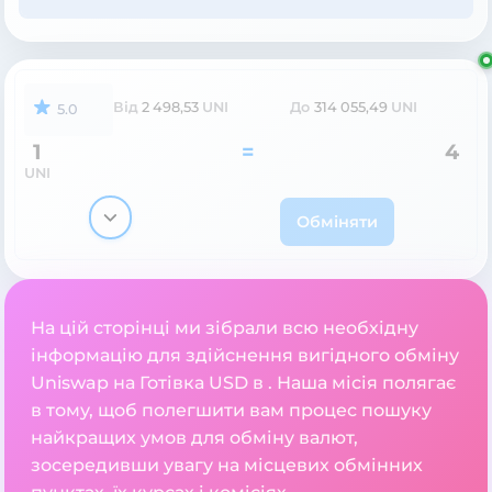
Від
2 498,53
UNI
До
314 055,49
UNI
5.0
1
=
4
UNI
Обміняти
На цій сторінці ми зібрали всю необхідну
інформацію для здійснення вигідного обміну
Uniswap на Готівка USD в . Наша місія полягає
в тому, щоб полегшити вам процес пошуку
найкращих умов для обміну валют,
зосередивши увагу на місцевих обмінних