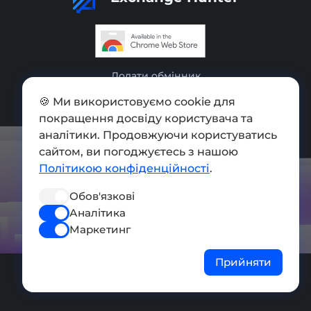
Додати обмінник
Мапа сайту
🍪 Ми використовуємо cookie для
покращення досвіду користувача та
Press kit
аналітики. Продовжуючи користуватись
сайтом, ви погоджуєтесь з нашою
Умови використання
Політикою конфіденційності
.
Політика конфіденційності
Обов'язкові
СОЦ. МЕРЕЖІ
Аналітика
Маркетинг
Прийняти