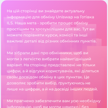
На цій сторінці ви знайдете актуальну
інформацію для обміну Uniswap на Готівка
ILS. Наша мета - зробити процес обміну
простішим та зрозумілішим для вас. Тут ви
можете порівняти курси, комісії та інші
важливі деталі від різних обмінних пунктів.
Ми зібрали дані про обмінники, щоб ви
могли з легкістю вибрати найвигідніший
варіант. На сторінці представлені не тільки
цифри, а й відгуки користувачів, які діляться
своїм досвідом обміну в цих пунктах. Це
дозволяє зробити вибір, ґрунтуючись не
лише на цифрах, а й на досвіді інших людей.
Ми прагнемо забезпечити вам усю необхідну
інформацію, щоб ви могли швидко і без