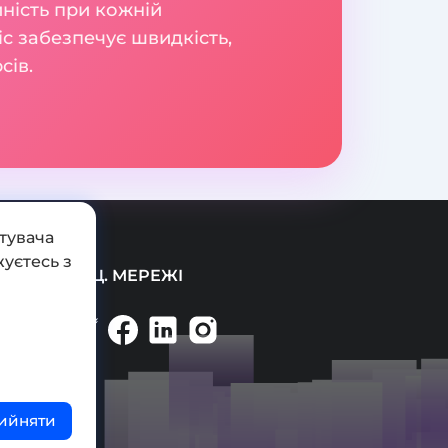
йність при кожній
іс забезпечує швидкість,
сів.
тувача
уєтесь з
СОЦ. МЕРЕЖІ
ийняти
ті