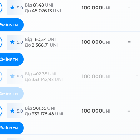
Від
81,48
UNI
100 000
=
5.0
UNI
До
48 026,13
UNI
бміняти
Від
160,54
UNI
100 000
=
5.0
UNI
До
2 568,71
UNI
бміняти
Від
402,35
UNI
100 000
=
5.0
UNI
До
333 142,92
UNI
бміняти
Від
901,35
UNI
100 000
=
5.0
UNI
До
333 178,48
UNI
бміняти