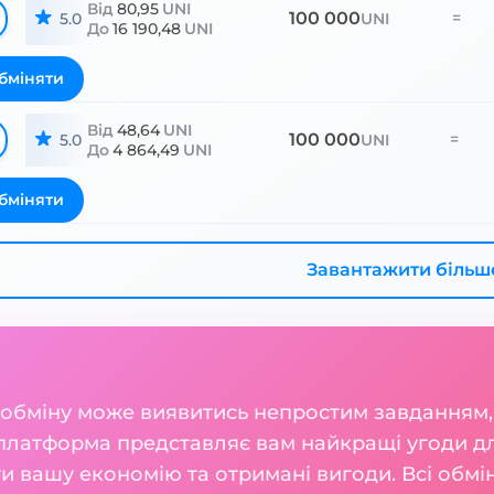
Від
80,95
UNI
100 000
=
5.0
UNI
До
16 190,48
UNI
бміняти
Від
48,64
UNI
100 000
=
5.0
UNI
До
4 864,49
UNI
бміняти
Завантажити більш
 обміну може виявитись непростим завданням,
 платформа представляє вам найкращі угоди д
ти вашу економію та отримані вигоди. Всі обмін