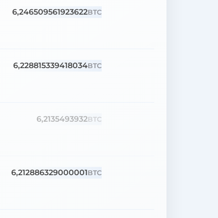
6,246509561923622
BTC
6,228815339418034
BTC
6,2135493932
BTC
6,212886329000001
BTC