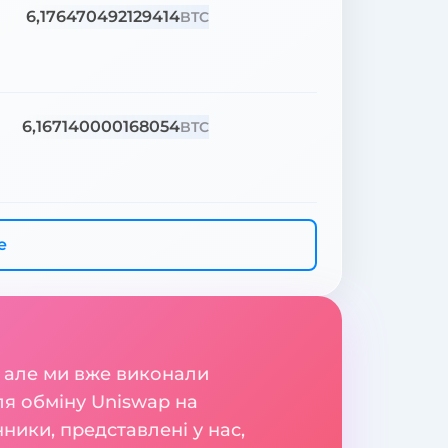
6,176470492129414
BTC
6,167140000168054
BTC
е
 але ми вже виконали
ля обміну Uniswap на
ники, представлені у нас,