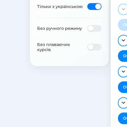
Тільки з українською
О
Без ручного режиму
Без плаваючих
курсів
О
О
О