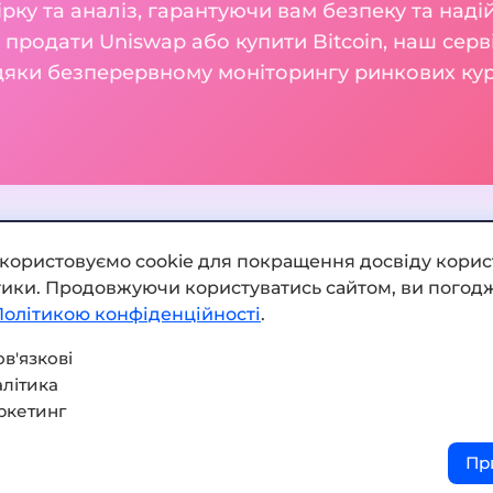
ку та аналіз, гарантуючи вам безпеку та наді
м продати Uniswap або купити Bitcoin, наш серв
вдяки безперервному моніторингу ринкових кур
икористовуємо cookie для покращення досвіду корис
ітики. Продовжуючи користуватись сайтом, ви погодж
Додати обмінник
Політикою конфіденційності
.
Мапа сайту
в'язкові
літика
Press kit
ркетинг
Умови використання
Пр
Політика конфіденційнос