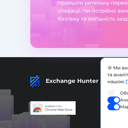
пройшли ретельну перевір
операції. Чи потрібно ва
безпеку та вигідність за
🍪 Ми в
та анал
Exchange Hunter
нашою
Обо
Ана
Ма