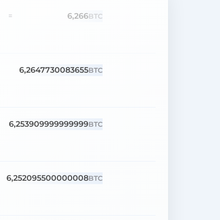
6,266
=
BTC
6,2647730083655
BTC
6,253909999999999
BTC
6,252095500000008
BTC