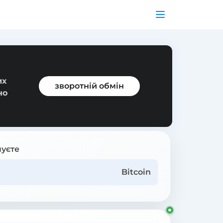
их
зворотній обмін
но
уєте
Bitcoin