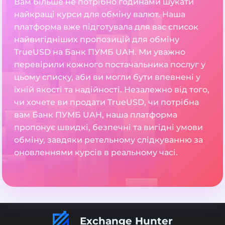
Вам більше не потрібно годинами шукати
найкращі курси для обміну валют. Наша
платформа вже підготувала для вас список
найвигідніших пропозицій для обміну
TrueUSD на Банк ПУМБ UAH. Ми уважно
перевірили кожного постачальника послуг у
цьому списку, аби ви могли бути впевнені у
їхній якості та надійності. Незалежно від того,
чи хочете ви продати TrueUSD, чи потрібна
вам Банк ПУМБ UAH, наша платформа
пропонує швидкі, безпечні та вигідні умови
обміну, завдяки ретельному слідкуванню за
оновленнями курсів в реальному часі.
Exchange Hunter