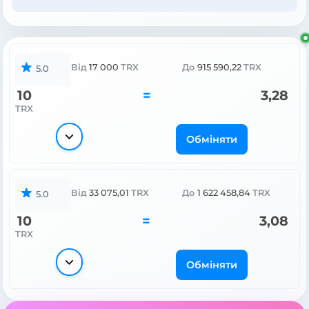
Від
17 000
TRX
До
915 590,22
TRX
5.0
10
=
3,28
TRX
Обміняти
Від
33 075,01
TRX
До
1 622 458,84
TRX
5.0
10
=
3,08
TRX
Обміняти