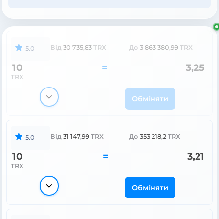
Від
30 735,83
TRX
До
3 863 380,99
TRX
5.0
10
=
3,25
TRX
Обміняти
Від
31 147,99
TRX
До
353 218,2
TRX
5.0
10
=
3,21
TRX
Обміняти