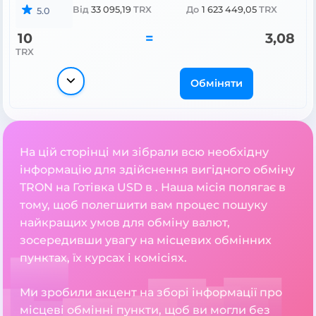
Від
33 095,19
TRX
До
1 623 449,05
TRX
5.0
10
=
3,08
TRX
Обміняти
На цій сторінці ми зібрали всю необхідну
інформацію для здійснення вигідного обміну
TRON на Готівка USD в . Наша місія полягає в
тому, щоб полегшити вам процес пошуку
найкращих умов для обміну валют,
зосередивши увагу на місцевих обмінних
пунктах, їх курсах і комісіях.
Ми зробили акцент на зборі інформації про
місцеві обмінні пункти, щоб ви могли без