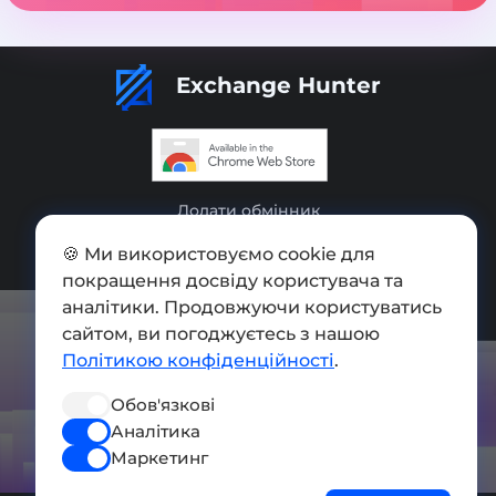
Exchange Hunter
Додати обмінник
Мапа сайту
🍪 Ми використовуємо cookie для
покращення досвіду користувача та
Press kit
аналітики. Продовжуючи користуватись
сайтом, ви погоджуєтесь з нашою
Умови використання
Політикою конфіденційності
.
Політика конфіденційності
Обов'язкові
СОЦ. МЕРЕЖІ
Аналітика
Маркетинг