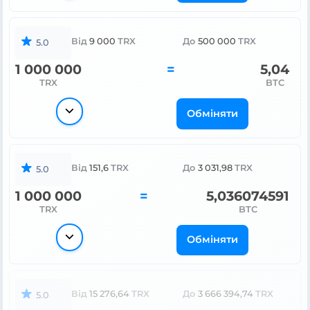
Від
9 000
TRX
До
500 000
TRX
5.0
1 000 000
=
5,04
TRX
BTC
Обміняти
Від
151,6
TRX
До
3 031,98
TRX
5.0
1 000 000
=
5,036074591
TRX
BTC
Обміняти
Від
15 276,64
TRX
До
3 666 394,74
TRX
5.0