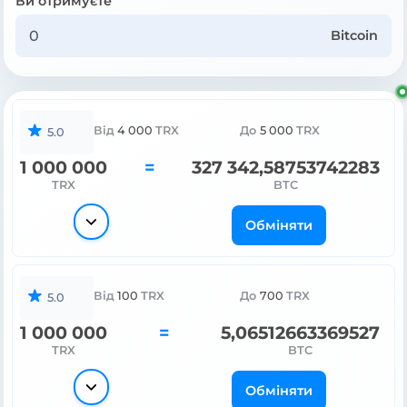
Ви отримуєте
Bitcoin
Від
4 000
TRX
До
5 000
TRX
5.0
1 000 000
=
327 342,58753742283
TRX
BTC
Обміняти
Від
100
TRX
До
700
TRX
5.0
1 000 000
=
5,06512663369527
TRX
BTC
Обміняти