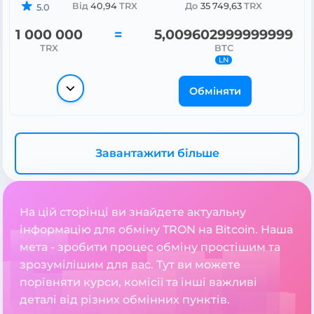
Від
40,94
TRX
До
35 749,63
TRX
5.0
1 000 000
=
5,009602999999999
TRX
BTC
LN
Обміняти
Завантажити більше
На цій сторінці ви знайдете актуальну
інформацію для обміну TRON на Bitcoin. Наша
мета - зробити процес обміну простішим та
зрозумілішим для вас. Тут ви можете
порівняти курси, комісії та інші важливі
деталі від різних обмінних пунктів.