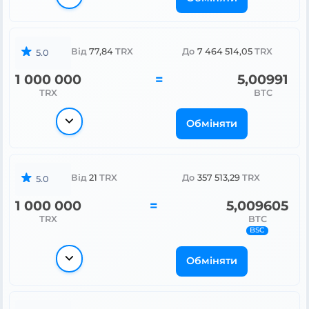
Від
77,84
TRX
До
7 464 514,05
TRX
5.0
1 000 000
=
5,00991
TRX
BTC
Обміняти
Від
21
TRX
До
357 513,29
TRX
5.0
1 000 000
=
5,009605
TRX
BTC
BSC
Обміняти