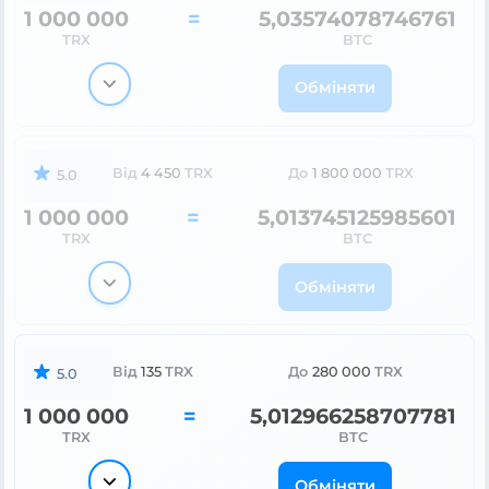
1 000 000
=
5,03574078746761
TRX
BTC
Обміняти
Від
4 450
TRX
До
1 800 000
TRX
5.0
1 000 000
=
5,013745125985601
TRX
BTC
Обміняти
Від
135
TRX
До
280 000
TRX
5.0
1 000 000
=
5,012966258707781
TRX
BTC
Обміняти