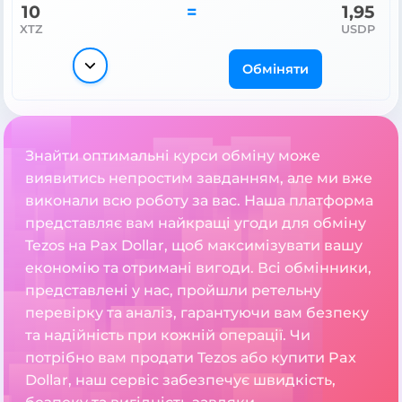
10
=
1,95
XTZ
USDP
Обміняти
Знайти оптимальні курси обміну може
виявитись непростим завданням, але ми вже
виконали всю роботу за вас. Наша платформа
представляє вам найкращі угоди для обміну
Tezos на Pax Dollar, щоб максимізувати вашу
економію та отримані вигоди. Всі обмінники,
представлені у нас, пройшли ретельну
перевірку та аналіз, гарантуючи вам безпеку
та надійність при кожній операції. Чи
потрібно вам продати Tezos або купити Pax
Dollar, наш сервіс забезпечує швидкість,