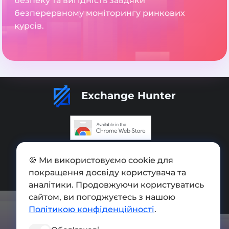
безпеку та вигідність завдяки
безперервному моніторингу ринкових
курсів.
Exchange Hunter
Додати обмінник
🍪 Ми використовуємо cookie для
покращення досвіду користувача та
Мапа сайту
аналітики. Продовжуючи користуватись
Press kit
сайтом, ви погоджуєтесь з нашою
Політикою конфіденційності
.
Умови використання