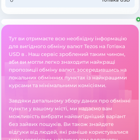
Готівка USD
Тут ви отримаєте всю необхідну інформацію
для вигідного обміну валют Tezos на Готівка
USD в . Наш сервіс зроблений таким чином,
аби ви могли легко знаходити найкращі
пропозиції обміну валют, зосередившись на
локальних обмінних пунктах із найкращими
курсами та мінімальними комісіями.
Завдяки детальному збору даних про обмінні
пункти у вашому місті, ми надаємо вам
можливість вибрати найвигідніший варіант
без зайвих пошуків. Ви також знайдете
відгуки від людей, які раніше користувалися
цими сервісами, надаючи вам додаткову