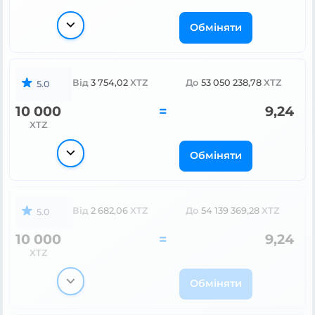
Обміняти
Від
3 754,02
XTZ
До
53 050 238,78
XTZ
5.0
10 000
=
9,24
XTZ
Обміняти
Від
2 682,06
XTZ
До
54 139 369,28
XTZ
5.0
10 000
=
9,24
XTZ
Обміняти