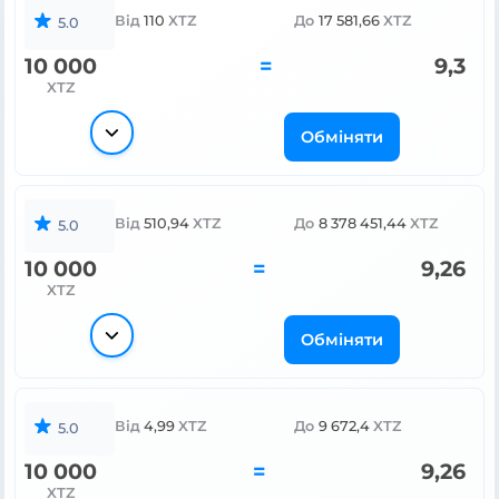
Від
110
XTZ
До
17 581,66
XTZ
5.0
10 000
=
9,3
XTZ
Обміняти
Від
510,94
XTZ
До
8 378 451,44
XTZ
5.0
10 000
=
9,26
XTZ
Обміняти
Від
4,99
XTZ
До
9 672,4
XTZ
5.0
10 000
=
9,26
XTZ