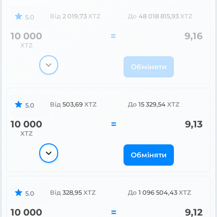
Від
2 019,73
XTZ
До
48 018 815,93
XTZ
5.0
10 000
=
9,16
XTZ
Обміняти
Від
503,69
XTZ
До
15 329,54
XTZ
5.0
10 000
=
9,13
XTZ
Обміняти
Від
328,95
XTZ
До
1 096 504,43
XTZ
5.0
10 000
=
9,12