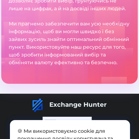
дозволяє зробити вибір, ґрунтуючись не
лише на цифрах, а й на досвіді інших людей.
Ми прагнемо забезпечити вам усю необхідну
інформацію, щоб ви могли швидко і без
зайвих зусиль знайти оптимальний обмінний
пункт. Використовуйте наш ресурс для того,
щоб зробити інформований вибір та
обміняти валюту ефективно та безпечно.
Exchange Hunter
🍪 Ми використовуємо cookie для
покращення досвіду користувача та