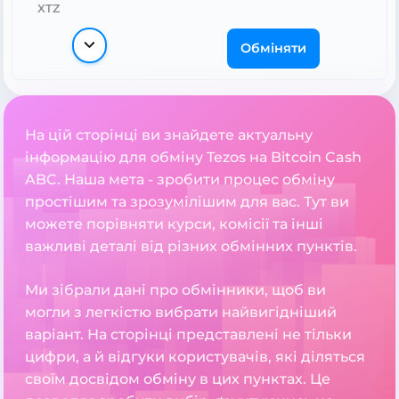
XTZ
Обміняти
На цій сторінці ви знайдете актуальну
інформацію для обміну Tezos на Bitcoin Cash
ABC. Наша мета - зробити процес обміну
простішим та зрозумілішим для вас. Тут ви
можете порівняти курси, комісії та інші
важливі деталі від різних обмінних пунктів.
Ми зібрали дані про обмінники, щоб ви
могли з легкістю вибрати найвигідніший
варіант. На сторінці представлені не тільки
цифри, а й відгуки користувачів, які діляться
своїм досвідом обміну в цих пунктах. Це