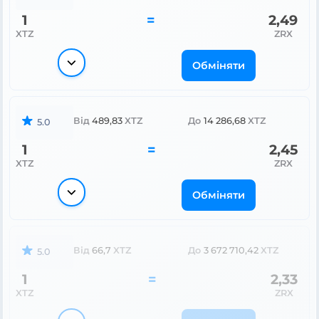
1
=
2,49
XTZ
ZRX
Обміняти
Від
489,83
XTZ
До
14 286,68
XTZ
5.0
1
=
2,45
XTZ
ZRX
Обміняти
Від
66,7
XTZ
До
3 672 710,42
XTZ
5.0
1
=
2,33
XTZ
ZRX