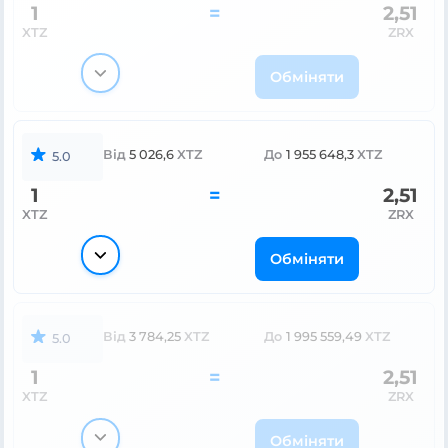
1
=
2,51
XTZ
ZRX
Обміняти
Від
5 026,6
XTZ
До
1 955 648,3
XTZ
5.0
1
=
2,51
XTZ
ZRX
Обміняти
Від
3 784,25
XTZ
До
1 995 559,49
XTZ
5.0
1
=
2,51
XTZ
ZRX
Обміняти