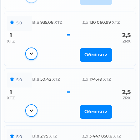
Від
935,08
XTZ
До
130 060,99
XTZ
5.0
1
=
2,5
XTZ
ZRX
Обміняти
Від
50,42
XTZ
До
174,49
XTZ
5.0
1
=
2,5
XTZ
ZRX
Обміняти
Від
2,75
XTZ
До
3 447 850,6
XTZ
5.0