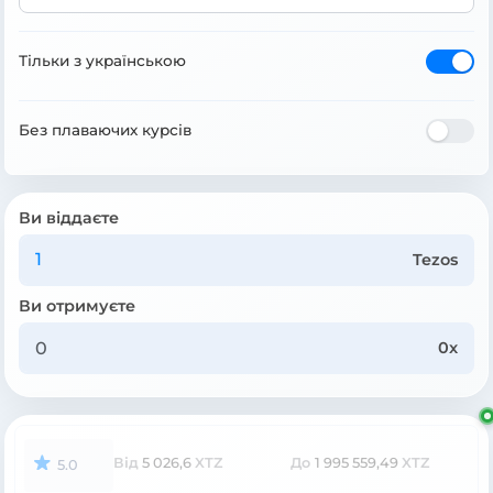
Тільки з українською
Без плаваючих курсів
Ви віддаєте
Tezos
Ви отримуєте
0x
Від
5 026,6
XTZ
До
1 995 559,49
XTZ
5.0