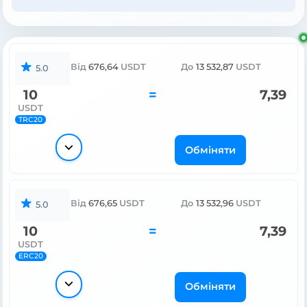
Від
676,64
USDT
До
13 532,87
USDT
5.0
10
=
7,39
USDT
TRC20
Обміняти
Від
676,65
USDT
До
13 532,96
USDT
5.0
10
=
7,39
USDT
ERC20
Обміняти