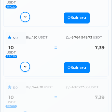
USDT
TRC20
Обміняти
Від
150
USDT
До
6 764 949,73
USDT
5.0
10
=
7,39
USDT
ERC20
Обміняти
Від
744,38
USDT
До
487 227,86
USDT
5.0
10
=
7,39
USDT
TRC20