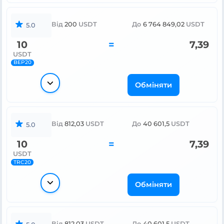
Від
200
USDT
До
6 764 849,02
USDT
5.0
10
=
7,39
USDT
BEP20
Обміняти
Від
812,03
USDT
До
40 601,5
USDT
5.0
10
=
7,39
USDT
TRC20
Обміняти
Від
812,03
USDT
До
40 601,5
USDT