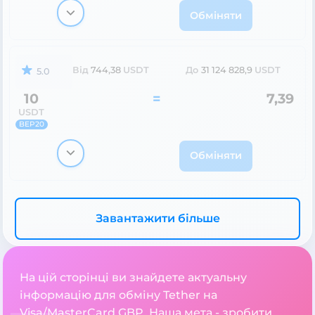
Обміняти
Від
744,38
USDT
До
31 124 828,9
USDT
5.0
10
=
7,39
USDT
BEP20
Обміняти
Завантажити більше
На цій сторінці ви знайдете актуальну
інформацію для обміну Tether на
Visa/MasterCard GBP. Наша мета - зробити