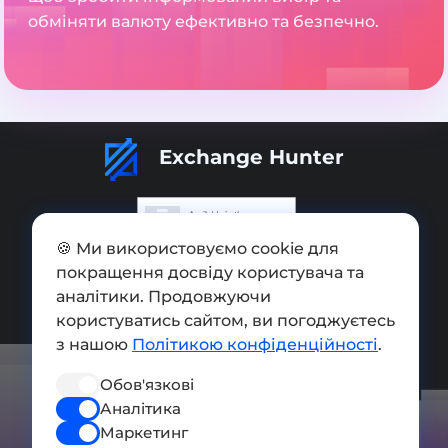
обміняти валюту ефективно та безпечно.
Exchange Hunter
🍪 Ми використовуємо cookie для
Додати обмінник
покращення досвіду користувача та
аналітики. Продовжуючи
Мапа сайту
користуватись сайтом, ви погоджуєтесь
з нашою
Політикою конфіденційності
.
Press kit
Умови використання
Обов'язкові
Аналітика
Політика конфіденційності
Маркетинг