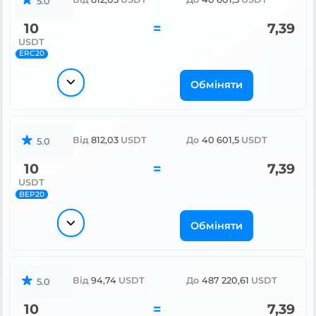
5.0
10
=
7,39
USDT
ERC20
Обміняти
Від
812,03
USDT
До
40 601,5
USDT
5.0
10
=
7,39
USDT
BEP20
Обміняти
Від
94,74
USDT
До
487 220,61
USDT
5.0
10
=
7,39