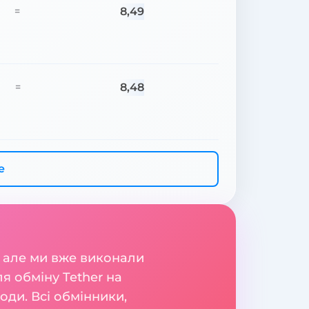
8,49
=
8,48
=
е
 але ми вже виконали
я обміну Tether на
оди. Всі обмінники,