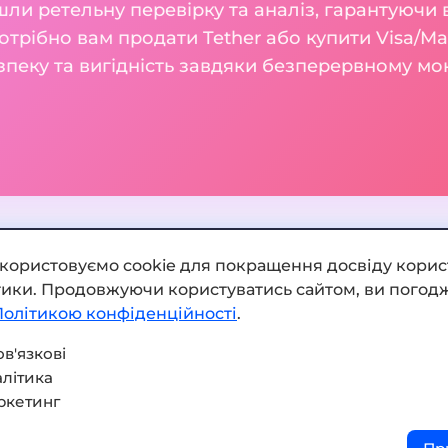
шли ретельну перевірку та аналіз, гарантуючи 
потрібно вам продати Tether або купити Visa/Ma
зпеку та вигідність завдяки безперервному м
икористовуємо cookie для покращення досвіду корис
ітики. Продовжуючи користуватись сайтом, ви погодж
Додати обмінник
Політикою конфіденційності
.
Мапа сайту
в'язкові
літика
Press kit
ркетинг
Умови використання