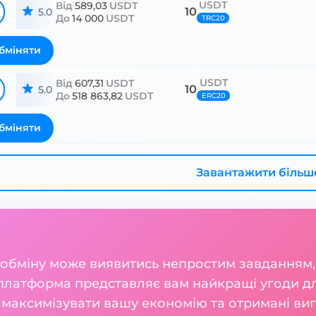
USDT
Від
589,03
USDT
10
5.0
До
14 000
USDT
TRC20
бміняти
USDT
Від
607,31
USDT
10
5.0
До
518 863,82
USDT
ERC20
бміняти
Завантажити більш
 обміну може виявитись непростим завданням,
платформа представляє вам найкращі угоди дл
 максимізувати вашу економію та отримані виг