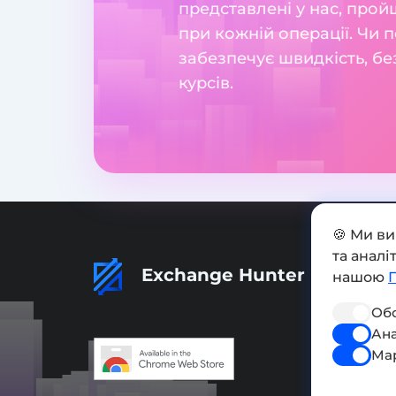
представлені у нас, прой
при кожній операції. Чи 
забезпечує швидкість, бе
курсів.
🍪 Ми в
та анал
Exchange Hunter
нашою
Обо
Ана
Ма