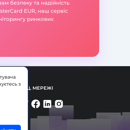
вам безпеку та надійність
sterCard EUR, наш сервіс
оніторингу ринкових
тувача
уєтесь з
СОЦ. МЕРЕЖІ