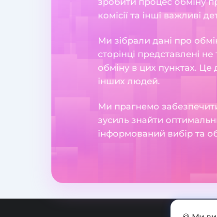
зробити процес обміну пр
комісії та інші важливі де
Ми зібрали дані про обмі
сторінці представлені не 
обміну в цих пунктах. Це
інших людей.
Ми прагнемо забезпечити
зусиль знайти оптимальн
інформований вибір та о
🍪 Ми в