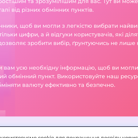
остішим та зрозумілішим для вас. Тут ви може
талі від різних обмінних пунктів.
нники, щоб ви могли з легкістю вибрати найви
тільки цифри, а й відгуки користувачів, які діл
 дозволяє зробити вибір, ґрунтуючись не лише н
 вам усю необхідну інформацію, щоб ви могли
ий обмінний пункт. Використовуйте наш ресур
бміняти валюту ефективно та безпечно.
икористовуємо cookie для покращення досвіду корис