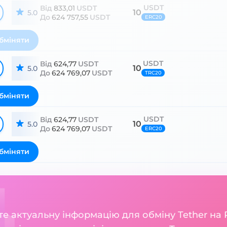
USDT
Від
833,01
USDT
10
5.0
До
624 757,55
USDT
ERC20
бміняти
USDT
Від
624,77
USDT
10
5.0
До
624 769,07
USDT
TRC20
бміняти
USDT
Від
624,77
USDT
10
5.0
До
624 769,07
USDT
ERC20
бміняти
ете актуальну інформацію для обміну Tether на 