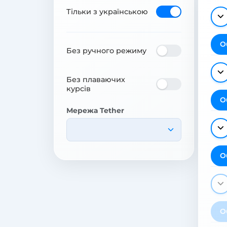
Тільки з українською
О
Без ручного режиму
Без плаваючих
курсів
О
Мережа Tether
О
О