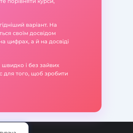
те порівняти курси,
гідніший варіант. На
яться своїм досвідом
а цифрах, а й на досвіді
 швидко і без зайвих
с для того, щоб зробити
тувача