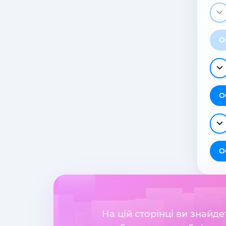
О
О
О
На цій сторінці ви знайд