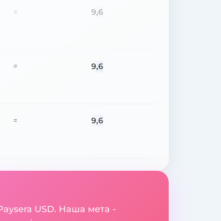
9,6
=
9,6
=
9,6
=
Paysera USD. Наша мета -