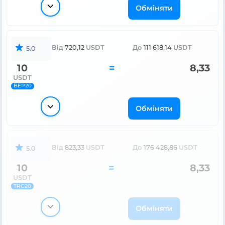
Обміняти
Від
720,12
USDT
До
111 618,14
USDT
5.0
10
=
8,33
USDT
BEP20
Обміняти
Від
823,33
USDT
До
176 428,86
USDT
5.0
10
=
8,33
USDT
TRC20
Обміняти