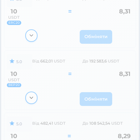
10
=
8,31
USDT
ERC20
Обміняти
Від
662,01
USDT
До
192 583,6
USDT
5.0
10
=
8,31
USDT
BEP20
Обміняти
Від
482,41
USDT
До
108 542,54
USDT
5.0
10
=
8,29