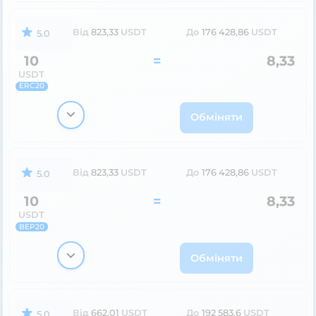
Від
823,33
USDT
До
176 428,86
USDT
5.0
10
=
8,33
USDT
ERC20
Обміняти
Від
823,33
USDT
До
176 428,86
USDT
5.0
10
=
8,33
USDT
BEP20
Обміняти
Від
662,01
USDT
До
192 583,6
USDT
5.0