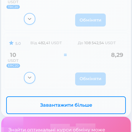
USDT
TRC20
Обміняти
Від
482,41
USDT
До
108 542,54
USDT
5.0
10
=
8,29
USDT
ERC20
Обміняти
Завантажити більше
Знайти оптимальні курси обміну може