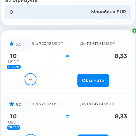
Ви отримуєте
Монобанк EUR
Від
720,12
USDT
До
111 617,61
USDT
5.0
10
=
8,33
USDT
ERC20
Обміняти
Від
720,12
USDT
До
111 617,61
USDT
5.0
10
=
8,33
USDT
TRC20