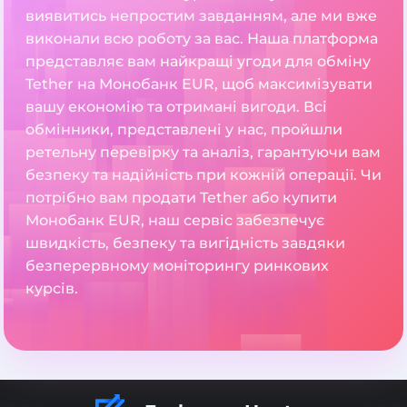
виявитись непростим завданням, але ми вже
виконали всю роботу за вас. Наша платформа
представляє вам найкращі угоди для обміну
Tether на Монобанк EUR, щоб максимізувати
вашу економію та отримані вигоди. Всі
обмінники, представлені у нас, пройшли
ретельну перевірку та аналіз, гарантуючи вам
безпеку та надійність при кожній операції. Чи
потрібно вам продати Tether або купити
Монобанк EUR, наш сервіс забезпечує
швидкість, безпеку та вигідність завдяки
безперервному моніторингу ринкових
курсів.